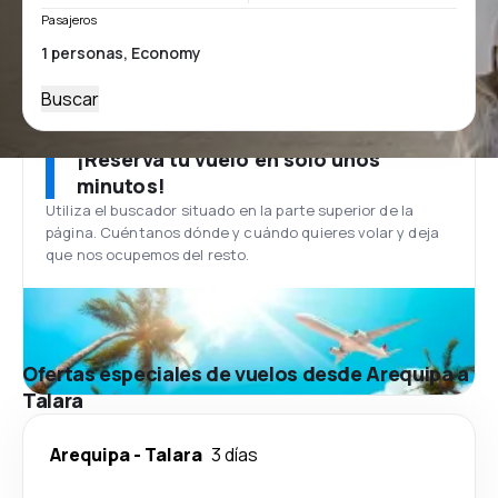
Pasajeros
Buscar
¡Reserva tu vuelo en solo unos
minutos!
Utiliza el buscador situado en la parte superior de la
página. Cuéntanos dónde y cuándo quieres volar y deja
que nos ocupemos del resto.
Ofertas especiales de vuelos desde Arequipa a
Talara
Arequipa
-
Talara
3 días