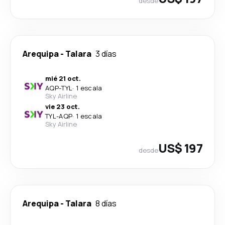
desde
Arequipa
-
Talara
3 días
mié 21 oct.
AQP
-
TYL
·
1 escala
Sky Airline
vie 23 oct.
TYL
-
AQP
·
1 escala
Sky Airline
US$ 197
desde
Arequipa
-
Talara
8 días