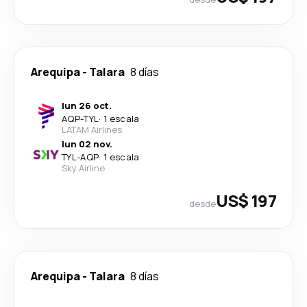
Arequipa
-
Talara
8 días
lun 26 oct.
AQP
-
TYL
·
1 escala
LATAM Airlines
lun 02 nov.
TYL
-
AQP
·
1 escala
Sky Airline
US$ 197
desde
Arequipa
-
Talara
8 días