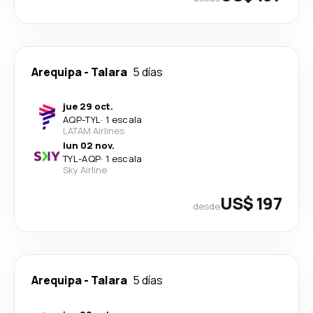
Arequipa
-
Talara
5 días
jue 29 oct.
AQP
-
TYL
·
1 escala
LATAM Airlines
lun 02 nov.
TYL
-
AQP
·
1 escala
Sky Airline
US$ 197
desde
Arequipa
-
Talara
5 días