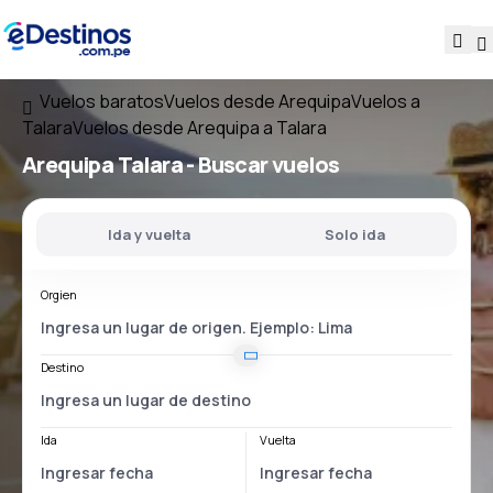
Vuelos baratos
Vuelos desde Arequipa
Vuelos a
Talara
Vuelos desde Arequipa a Talara
Arequipa Talara
- Buscar vuelos
Ida y vuelta
Solo ida
Orgien
Destino
Ida
Vuelta