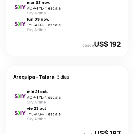
mar 03 nov.
AQP
-
TYL
·
1 escala
Sky Airline
lun 09 nov.
TYL
-
AQP
·
1 escala
Sky Airline
US$ 192
desde
Arequipa
-
Talara
3 días
mié 21 oct.
AQP
-
TYL
·
1 escala
Sky Airline
vie 23 oct.
TYL
-
AQP
·
1 escala
Sky Airline
US$ 197