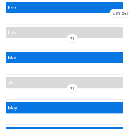
Ene.
US$ 247
Feb.
??
Mar.
Abr.
??
May.