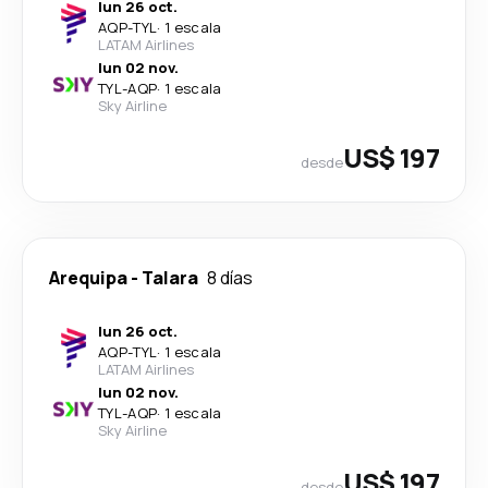
lun 26 oct.
AQP
-
TYL
·
1 escala
LATAM Airlines
lun 02 nov.
TYL
-
AQP
·
1 escala
Sky Airline
US$ 197
desde
Arequipa
-
Talara
8 días
lun 26 oct.
AQP
-
TYL
·
1 escala
LATAM Airlines
lun 02 nov.
TYL
-
AQP
·
1 escala
Sky Airline
US$ 197
desde