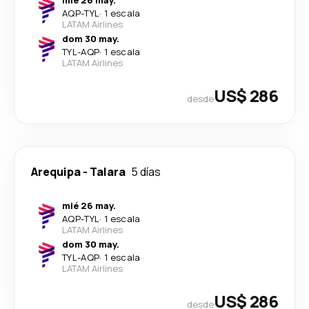
mié 26 may.
AQP
-
TYL
·
1 escala
LATAM Airlines
dom 30 may.
TYL
-
AQP
·
1 escala
LATAM Airlines
US$ 286
desde
Arequipa
-
Talara
5 días
mié 26 may.
AQP
-
TYL
·
1 escala
LATAM Airlines
dom 30 may.
TYL
-
AQP
·
1 escala
LATAM Airlines
US$ 286
desde