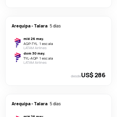
Arequipa
-
Talara
5 días
mié 26 may.
AQP
-
TYL
·
1 escala
LATAM Airlines
dom 30 may.
TYL
-
AQP
·
1 escala
LATAM Airlines
US$ 286
desde
Arequipa
-
Talara
5 días
mié 26 may.