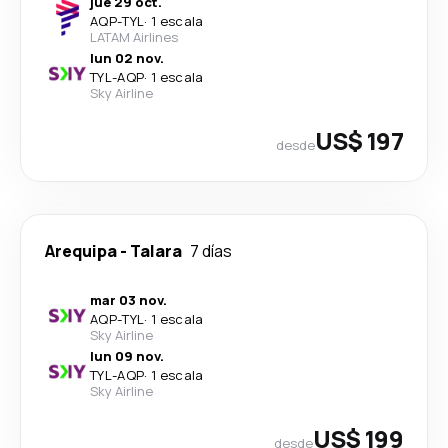
jue 29 oct.
AQP
-
TYL
·
1 escala
LATAM Airlines
lun 02 nov.
TYL
-
AQP
·
1 escala
Sky Airline
US$ 197
desde
Arequipa
-
Talara
7 días
mar 03 nov.
AQP
-
TYL
·
1 escala
Sky Airline
lun 09 nov.
TYL
-
AQP
·
1 escala
Sky Airline
US$ 199
desde