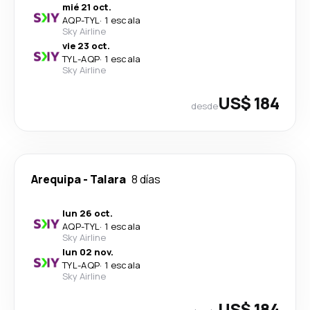
mié 21 oct.
AQP
-
TYL
·
1 escala
Sky Airline
vie 23 oct.
TYL
-
AQP
·
1 escala
Sky Airline
US$ 184
desde
Arequipa
-
Talara
8 días
lun 26 oct.
AQP
-
TYL
·
1 escala
Sky Airline
lun 02 nov.
TYL
-
AQP
·
1 escala
Sky Airline
US$ 184