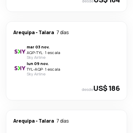
desde
Arequipa
-
Talara
7 días
mar 03 nov.
AQP
-
TYL
·
1 escala
Sky Airline
lun 09 nov.
TYL
-
AQP
·
1 escala
Sky Airline
US$ 186
desde
Arequipa
-
Talara
7 días