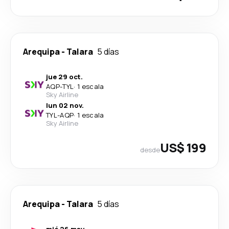
Arequipa
-
Talara
5 días
jue 29 oct.
AQP
-
TYL
·
1 escala
Sky Airline
lun 02 nov.
TYL
-
AQP
·
1 escala
Sky Airline
US$ 199
desde
Arequipa
-
Talara
5 días