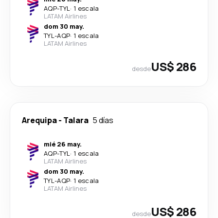
AQP
-
TYL
·
1 escala
LATAM Airlines
dom 30 may.
TYL
-
AQP
·
1 escala
LATAM Airlines
US$ 286
desde
Arequipa
-
Talara
5 días
mié 26 may.
AQP
-
TYL
·
1 escala
LATAM Airlines
dom 30 may.
TYL
-
AQP
·
1 escala
LATAM Airlines
US$ 286
desde