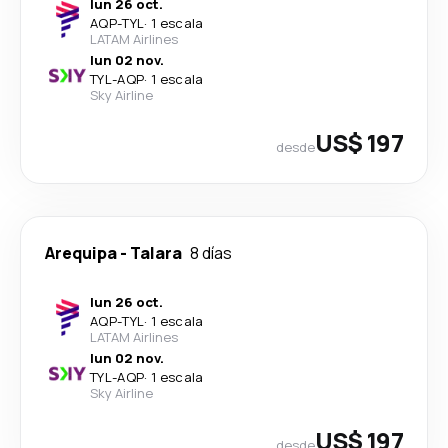
lun 26 oct.
AQP
-
TYL
·
1 escala
LATAM Airlines
lun 02 nov.
TYL
-
AQP
·
1 escala
Sky Airline
US$ 197
desde
Arequipa
-
Talara
8 días
lun 26 oct.
AQP
-
TYL
·
1 escala
LATAM Airlines
lun 02 nov.
TYL
-
AQP
·
1 escala
Sky Airline
US$ 197
desde