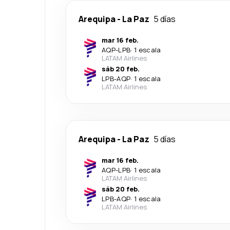
Arequipa
-
La Paz
5 días
mar 16 feb.
AQP
-
LPB
·
1 escala
LATAM Airlines
sáb 20 feb.
LPB
-
AQP
·
1 escala
LATAM Airlines
Arequipa
-
La Paz
5 días
mar 16 feb.
AQP
-
LPB
·
1 escala
LATAM Airlines
sáb 20 feb.
LPB
-
AQP
·
1 escala
LATAM Airlines