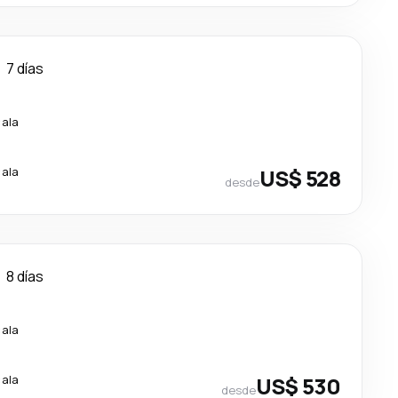
7 días
cala
cala
US$ 528
desde
8 días
cala
cala
US$ 530
desde