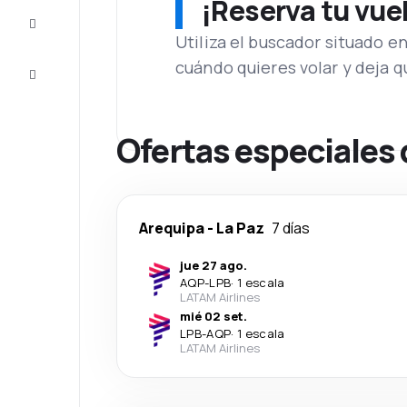
¡Reserva tu vue
Inspiración
y consejos
Utiliza el buscador situado e
cuándo quieres volar y deja 
Atención
al cliente
Ofertas especiales 
Arequipa
-
La Paz
7 días
jue 27 ago.
AQP
-
LPB
·
1 escala
LATAM Airlines
mié 02 set.
LPB
-
AQP
·
1 escala
LATAM Airlines