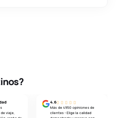
tinos?
idad
4.6
os
Más de 4950 opiniones de
de viaje,
clientes - Elige la calidad