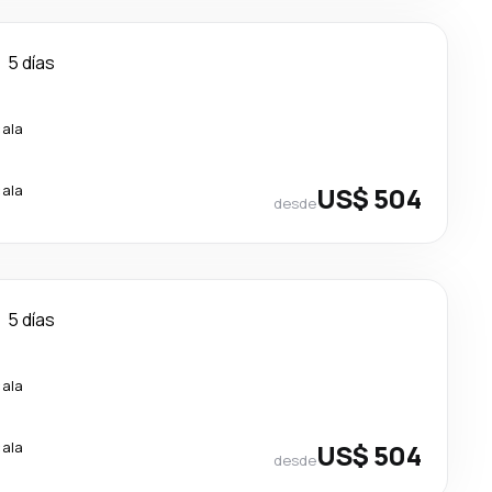
5 días
cala
cala
US$ 504
desde
5 días
cala
cala
US$ 504
desde