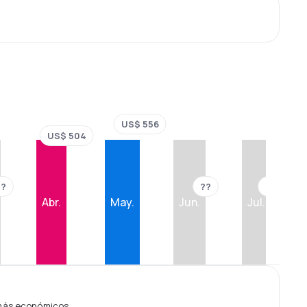
US$ 556
US$ 504
??
??
??
Abr.
May.
Jun.
Jul.
 más económicos.