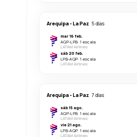
Arequipa
-
La Paz
5 días
mar 16 feb.
AQP
-
LPB
·
1 escala
LATAM Airlines
sáb 20 feb.
LPB
-
AQP
·
1 escala
LATAM Airlines
Arequipa
-
La Paz
7 días
sáb 15 ago.
AQP
-
LPB
·
1 escala
LATAM Airlines
vie 21 ago.
LPB
-
AQP
·
1 escala
LATAM Airlines