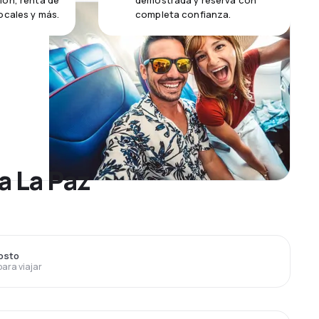
ión, renta de
demostrada y reserva con
ocales y más.
completa confianza.
a La Paz
gosto
para viajar