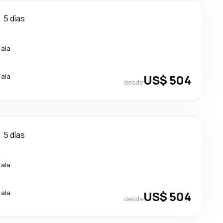
5 días
cala
cala
US$ 504
desde
5 días
cala
cala
US$ 504
desde