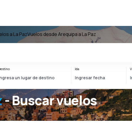
elos a La Paz
Vuelos desde Arequipa a La Paz
estino
Ida
V
z
- Buscar vuelos