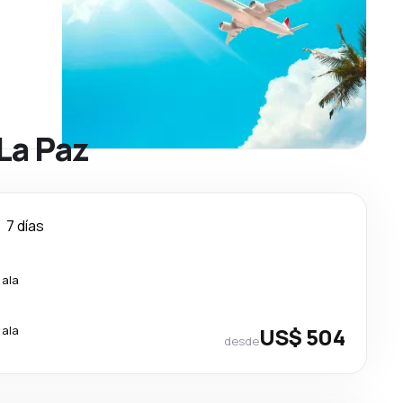
La Paz
7 días
cala
cala
US$ 504
desde