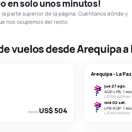
lo en solo unos minutos!
n la parte superior de la página. Cuéntanos dónde y
que nos ocupemos del resto.
de vuelos desde Arequipa a 
Arequipa
-
La Paz
jue 27 ago.
AQP
-
LPB
·
1 es
LATAM Airlines
mié 02 set.
US$ 504
LPB
-
AQP
·
1 es
desde
LATAM Airlines