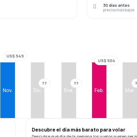
30 días antes
precios más bajos
US$ 549
US$ 504
??
??
Nov.
Dic.
Ene.
Feb.
Mar.
Descubre el día más barato para volar
Descubre qué día de la semana los vuelos suelen ser