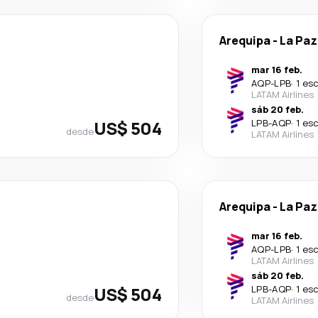
Arequipa
-
La Paz
mar 16 feb.
AQP
-
LPB
·
1 es
LATAM Airlines
sáb 20 feb.
US$ 504
LPB
-
AQP
·
1 es
desde
LATAM Airlines
Arequipa
-
La Paz
mar 16 feb.
AQP
-
LPB
·
1 es
LATAM Airlines
sáb 20 feb.
US$ 504
LPB
-
AQP
·
1 es
desde
LATAM Airlines