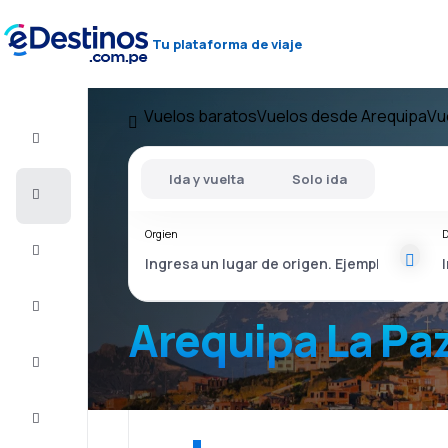
Tu plataforma de viaje
Vuelos baratos
Vuelos desde Arequipa
Vu
Vuelo+Hotel
Ida y vuelta
Solo ida
Vuelos
baratos
Orgien
D
Viajes
Alojamientos
Arequipa La Pa
Ofertas
Completa
el viaje