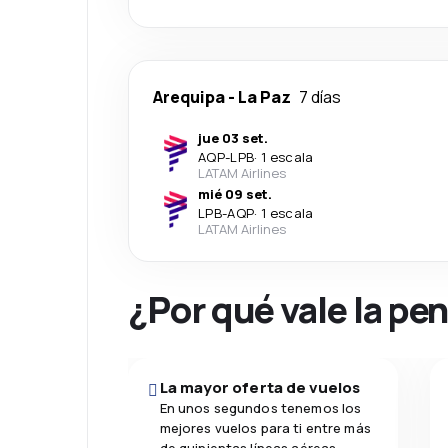
Arequipa
-
La Paz
7 días
jue 03 set.
AQP
-
LPB
·
1 escala
LATAM Airlines
mié 09 set.
LPB
-
AQP
·
1 escala
LATAM Airlines
¿Por qué vale la pe
La mayor oferta de vuelos
En unos segundos tenemos los
mejores vuelos para ti entre más