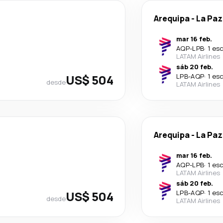
Arequipa
-
La Paz
mar 16 feb.
AQP
-
LPB
·
1 es
LATAM Airlines
sáb 20 feb.
US$ 504
LPB
-
AQP
·
1 es
desde
LATAM Airlines
Arequipa
-
La Paz
mar 16 feb.
AQP
-
LPB
·
1 es
LATAM Airlines
sáb 20 feb.
US$ 504
LPB
-
AQP
·
1 es
desde
LATAM Airlines