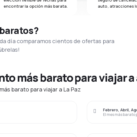
elección flexible de fechas para
seguro de cancelac
encontrar la opción más barata.
auto, atracciones l
 baratos?
Cada día comparamos cientos de ofertas para
úbrelas!
o más barato para viajar a 
más barato para viajar a La Paz
Febrero, Abril, A
El mes más barato 