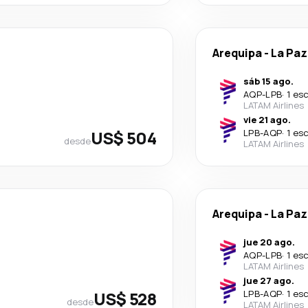
Arequipa
-
La Paz
sáb 15 ago.
AQP
-
LPB
·
1 es
LATAM Airlines
vie 21 ago.
US$ 504
LPB
-
AQP
·
1 es
desde
LATAM Airlines
Arequipa
-
La Paz
jue 20 ago.
AQP
-
LPB
·
1 es
LATAM Airlines
jue 27 ago.
US$ 528
LPB
-
AQP
·
1 es
desde
LATAM Airlines