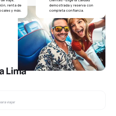
de viaje,
clientes - Elige la calidad
ión, renta de
demostrada y reserva con
ocales y más.
completa confianza.
 a Lima
para viajar