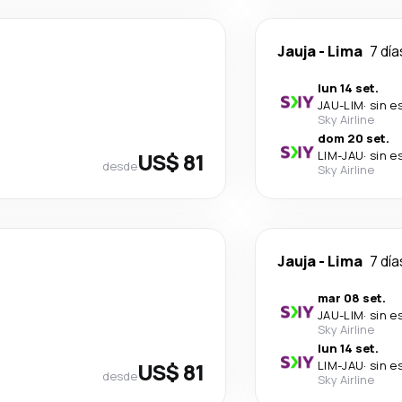
Jauja
-
Lima
7 día
lun 14 set.
JAU
-
LIM
·
sin e
Sky Airline
dom 20 set.
US$ 81
LIM
-
JAU
·
sin e
desde
Sky Airline
Jauja
-
Lima
7 día
mar 08 set.
JAU
-
LIM
·
sin e
Sky Airline
lun 14 set.
US$ 81
LIM
-
JAU
·
sin e
desde
Sky Airline