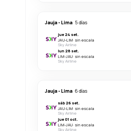
Jauja
-
Lima
5 días
jue 24 set.
JAU
-
LIM
·
sin escala
Sky Airline
lun 28 set.
LIM
-
JAU
·
sin escala
Sky Airline
Jauja
-
Lima
6 días
sáb 26 set.
JAU
-
LIM
·
sin escala
Sky Airline
jue 01 oct.
LIM
-
JAU
·
sin escala
Sky Airline