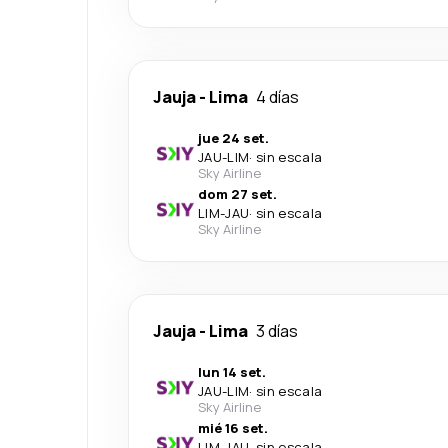
Jauja
-
Lima
4 días
jue 24 set.
JAU
-
LIM
·
sin escala
Sky Airline
dom 27 set.
LIM
-
JAU
·
sin escala
Sky Airline
Jauja
-
Lima
3 días
lun 14 set.
JAU
-
LIM
·
sin escala
Sky Airline
mié 16 set.
LIM
-
JAU
·
sin escala