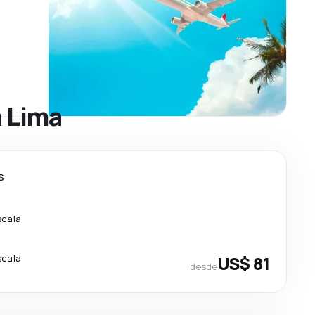
a Lima
s
scala
scala
US$ 81
desde