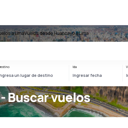
uelos a Lima
Vuelos desde Huancayo a Lima
estino
Ida
V
- Buscar vuelos