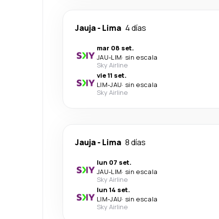
Jauja
-
Lima
4 días
mar 08 set.
JAU
-
LIM
·
sin escala
Sky Airline
vie 11 set.
LIM
-
JAU
·
sin escala
Sky Airline
Jauja
-
Lima
8 días
lun 07 set.
JAU
-
LIM
·
sin escala
Sky Airline
lun 14 set.
LIM
-
JAU
·
sin escala
Sky Airline