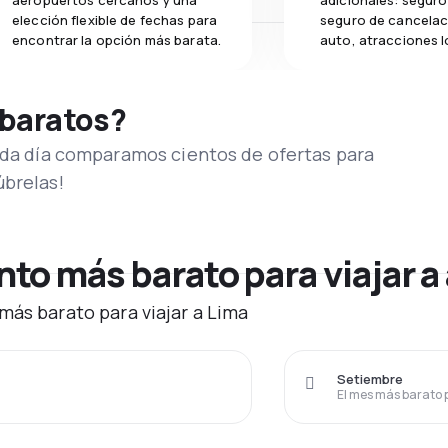
aeropuertos cercanos y una
adicionales: seguro 
elección flexible de fechas para
seguro de cancelac
encontrar la opción más barata.
auto, atracciones l
 baratos?
Cada día comparamos cientos de ofertas para
úbrelas!
o más barato para viajar a
más barato para viajar a Lima
Setiembre
El mes más barato 