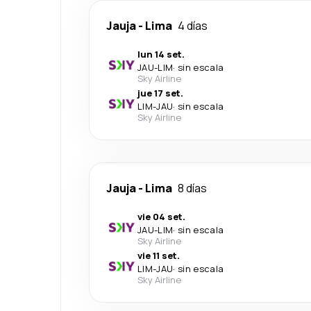
Jauja
-
Lima
4 días
lun 14 set.
JAU
-
LIM
·
sin escala
Sky Airline
jue 17 set.
LIM
-
JAU
·
sin escala
Sky Airline
Jauja
-
Lima
8 días
vie 04 set.
JAU
-
LIM
·
sin escala
Sky Airline
vie 11 set.
LIM
-
JAU
·
sin escala
Sky Airline