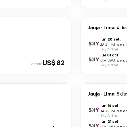
Jauja
-
Lima
4 día
lun 28 set.
JAU
-
LIM
·
sin e
Sky Airline
jue 01 oct.
US$ 82
LIM
-
JAU
·
sin e
desde
Sky Airline
Jauja
-
Lima
8 día
lun 14 set.
JAU
-
LIM
·
sin e
Sky Airline
lun 21 set.
LIM
-
JAU
·
sin e