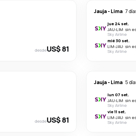
Jauja
-
Lima
7 día
jue 24 set.
JAU
-
LIM
·
sin e
Sky Airline
mié 30 set.
US$ 81
LIM
-
JAU
·
sin e
desde
Sky Airline
Jauja
-
Lima
5 día
lun 07 set.
JAU
-
LIM
·
sin e
Sky Airline
vie 11 set.
US$ 81
LIM
-
JAU
·
sin e
desde
Sky Airline