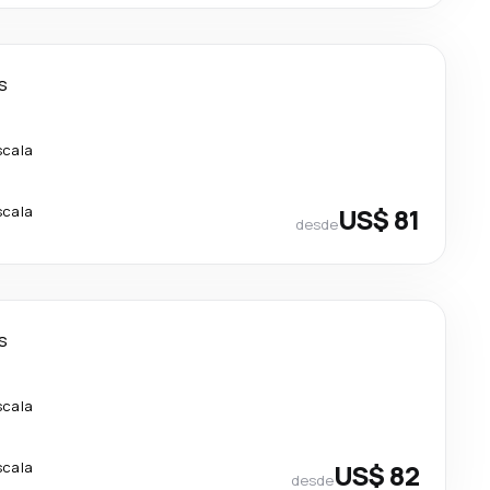
s
scala
scala
US$ 81
desde
s
scala
scala
US$ 82
desde