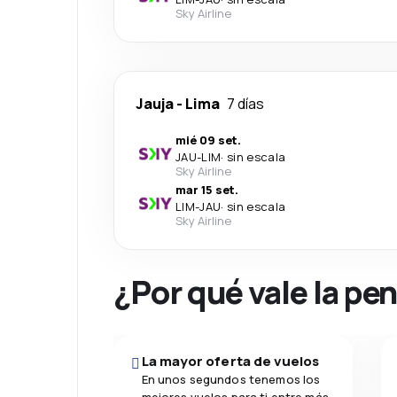
Sky Airline
Jauja
-
Lima
7 días
mié 09 set.
JAU
-
LIM
·
sin escala
Sky Airline
mar 15 set.
LIM
-
JAU
·
sin escala
Sky Airline
¿Por qué vale la pe
La mayor oferta de vuelos
En unos segundos tenemos los