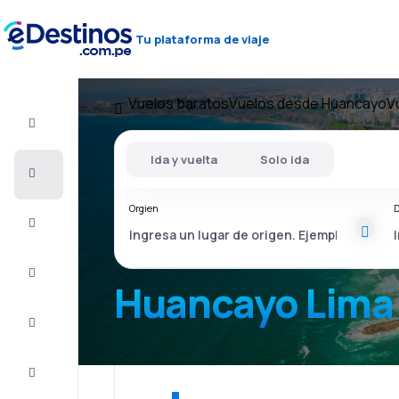
Tu plataforma de viaje
Vuelos baratos
Vuelos desde Huancayo
V
Vuelo+Hotel
Ida y vuelta
Solo ida
Vuelos
baratos
Orgien
D
Viajes
Alojamientos
Huancayo Lima
Ofertas
Completa
el viaje