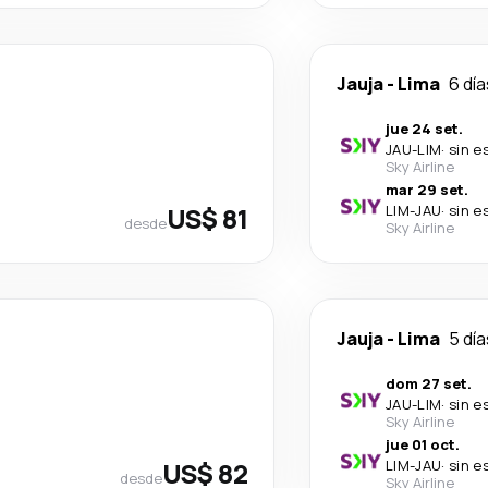
Jauja
-
Lima
6 día
jue 24 set.
JAU
-
LIM
·
sin e
Sky Airline
mar 29 set.
US$ 81
LIM
-
JAU
·
sin e
desde
Sky Airline
Jauja
-
Lima
5 día
dom 27 set.
JAU
-
LIM
·
sin e
Sky Airline
jue 01 oct.
US$ 82
LIM
-
JAU
·
sin e
desde
Sky Airline