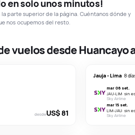
lo en solo unos minutos!
n la parte superior de la página. Cuéntanos dónde y
que nos ocupemos del resto.
 de vuelos desde Huancayo 
Jauja
-
Lima
8 día
mar 08 set.
JAU
-
LIM
·
sin e
Sky Airline
mar 15 set.
US$ 81
LIM
-
JAU
·
sin e
desde
Sky Airline