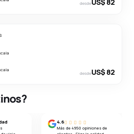
US$ 82
desde
s
scala
scala
US$ 82
desde
tinos?
idad
4.6
os
Más de 4950 opiniones de