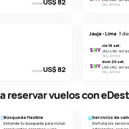
US$ 82
desde
Sky Airline
Jauja
-
Lima
3 día
vie 18 set.
JAU
-
LIM
·
sin e
Sky Airline
dom 20 set.
US$ 82
LIM
-
JAU
·
sin e
desde
Sky Airline
na reservar vuelos con eDes
Búsqueda flexible
Servicios de cal
Extiende tu búsqueda para incluir
Disfruta los servici