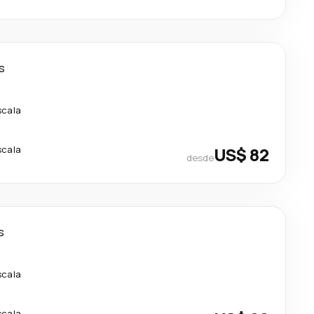
s
scala
scala
US$ 82
desde
s
scala
scala