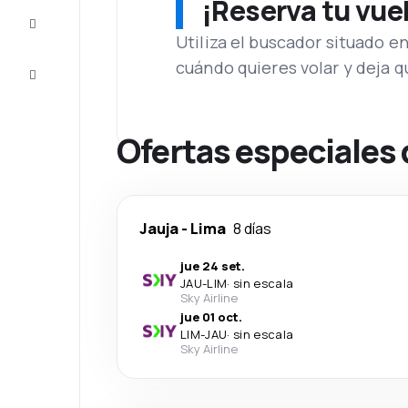
¡Reserva tu vue
Inspiración
y consejos
Utiliza el buscador situado e
cuándo quieres volar y deja 
Atención
al cliente
Ofertas especiales
Jauja
-
Lima
8 días
jue 24 set.
JAU
-
LIM
·
sin escala
Sky Airline
jue 01 oct.
LIM
-
JAU
·
sin escala
Sky Airline