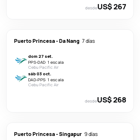
US$ 267
desde
Puerto Princesa
-
Da Nang
7 días
dom 27 set.
PPS
-
DAD
·
1 escala
Cebu Pacific Air
sáb 03 oct.
DAD
-
PPS
·
1 escala
Cebu Pacific Air
US$ 268
desde
Puerto Princesa
-
Singapur
9 días