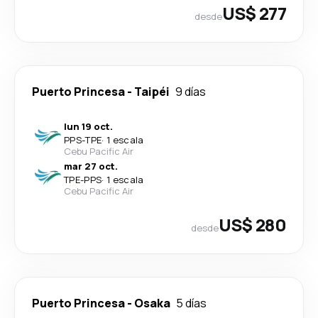
US$ 277
desde
Puerto Princesa
-
Taipéi
9 días
lun 19 oct.
PPS
-
TPE
·
1 escala
Cebu Pacific Air
mar 27 oct.
TPE
-
PPS
·
1 escala
Cebu Pacific Air
US$ 280
desde
Puerto Princesa
-
Osaka
5 días