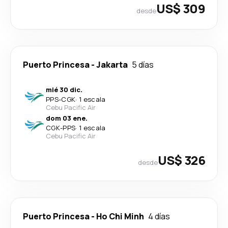
US$ 309
desde
Puerto Princesa
-
Jakarta
5 días
mié 30 dic.
PPS
-
CGK
·
1 escala
Cebu Pacific Air
dom 03 ene.
CGK
-
PPS
·
1 escala
Cebu Pacific Air
US$ 326
desde
Puerto Princesa
-
Ho Chi Minh
4 días