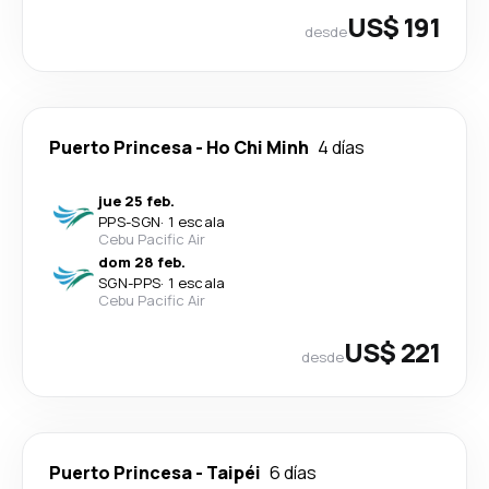
US$ 191
desde
Puerto Princesa
-
Ho Chi Minh
4 días
jue 25 feb.
PPS
-
SGN
·
1 escala
Cebu Pacific Air
dom 28 feb.
SGN
-
PPS
·
1 escala
Cebu Pacific Air
US$ 221
desde
Puerto Princesa
-
Taipéi
6 días