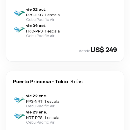
vie 02 oct.
PPS
-
HKG
·
1 escala
Cebu Pacific Air
vie 09 oct.
HKG
-
PPS
·
1 escala
Cebu Pacific Air
US$ 249
desde
Puerto Princesa
-
Tokio
8 días
vie 22 ene.
PPS
-
NRT
·
1 escala
Cebu Pacific Air
vie 29 ene.
NRT
-
PPS
·
1 escala
Cebu Pacific Air