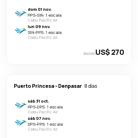
dom 01 nov.
PPS
-
SIN
·
1 escala
Cebu Pacific Air
lun 09 nov.
SIN
-
PPS
·
1 escala
Cebu Pacific Air
US$ 270
desde
Puerto Princesa
-
Denpasar
8 días
sáb 31 oct.
PPS
-
DPS
·
1 escala
Cebu Pacific Air
sáb 07 nov.
DPS
-
PPS
·
1 escala
Cebu Pacific Air