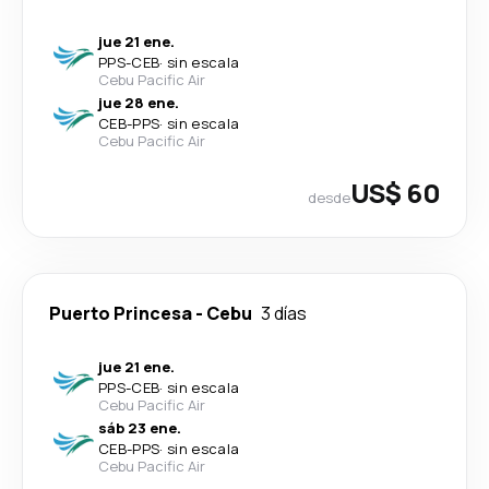
jue 21 ene.
PPS
-
CEB
·
sin escala
Cebu Pacific Air
jue 28 ene.
CEB
-
PPS
·
sin escala
Cebu Pacific Air
US$ 60
desde
Puerto Princesa
-
Cebu
3 días
jue 21 ene.
PPS
-
CEB
·
sin escala
Cebu Pacific Air
sáb 23 ene.
CEB
-
PPS
·
sin escala
Cebu Pacific Air