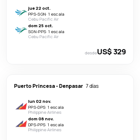
jue 22 oct.
PPS
-
SGN
·
1 escala
Cebu Pacific Air
dom 25 oct.
SGN
-
PPS
·
1 escala
Cebu Pacific Air
US$ 329
desde
Puerto Princesa
-
Denpasar
7 días
lun 02 nov.
PPS
-
DPS
·
1 escala
Philippine Airlines
dom 08 nov.
DPS
-
PPS
·
1 escala
Philippine Airlines