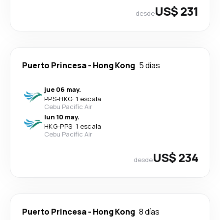
US$ 231
desde
Puerto Princesa
-
Hong Kong
5 días
jue 06 may.
PPS
-
HKG
·
1 escala
Cebu Pacific Air
lun 10 may.
HKG
-
PPS
·
1 escala
Cebu Pacific Air
US$ 234
desde
Puerto Princesa
-
Hong Kong
8 días