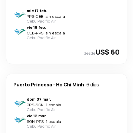
mié 17 feb.
PPS
-
CEB
·
sin escala
Cebu Pacific Air
vie 19 feb.
CEB
-
PPS
·
sin escala
Cebu Pacific Air
US$ 60
desde
Puerto Princesa
-
Ho Chi Minh
6 días
dom 07 mar.
PPS
-
SGN
·
1 escala
Cebu Pacific Air
vie 12 mar.
SGN
-
PPS
·
1 escala
Cebu Pacific Air