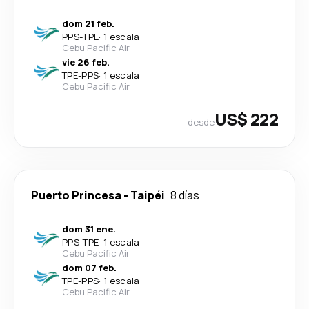
dom 21 feb.
PPS
-
TPE
·
1 escala
Cebu Pacific Air
vie 26 feb.
TPE
-
PPS
·
1 escala
Cebu Pacific Air
US$ 222
desde
Puerto Princesa
-
Taipéi
8 días
dom 31 ene.
PPS
-
TPE
·
1 escala
Cebu Pacific Air
dom 07 feb.
TPE
-
PPS
·
1 escala
Cebu Pacific Air