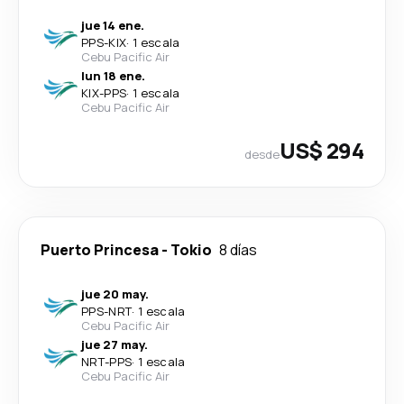
jue 14 ene.
PPS
-
KIX
·
1 escala
Cebu Pacific Air
lun 18 ene.
KIX
-
PPS
·
1 escala
Cebu Pacific Air
US$ 294
desde
Puerto Princesa
-
Tokio
8 días
jue 20 may.
PPS
-
NRT
·
1 escala
Cebu Pacific Air
jue 27 may.
NRT
-
PPS
·
1 escala
Cebu Pacific Air