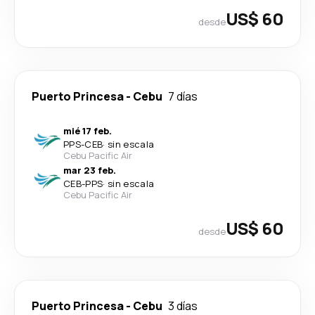
US$ 60
desde
Puerto Princesa
-
Cebu
7 días
mié 17 feb.
PPS
-
CEB
·
sin escala
Cebu Pacific Air
mar 23 feb.
CEB
-
PPS
·
sin escala
Cebu Pacific Air
US$ 60
desde
Puerto Princesa
-
Cebu
3 días