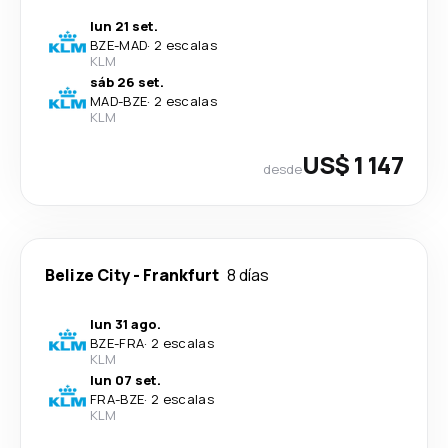
lun 21 set.
BZE
-
MAD
·
2 escalas
KLM
sáb 26 set.
MAD
-
BZE
·
2 escalas
KLM
US$ 1 147
desde
Belize City
-
Frankfurt
8 días
lun 31 ago.
BZE
-
FRA
·
2 escalas
KLM
lun 07 set.
FRA
-
BZE
·
2 escalas
KLM