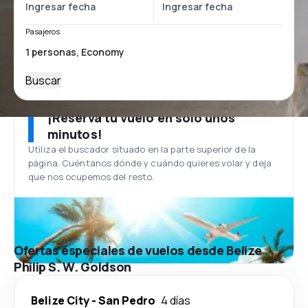
Pasajeros
Buscar
¡Reserva tu vuelo en solo unos
minutos!
Utiliza el buscador situado en la parte superior de la
página. Cuéntanos dónde y cuándo quieres volar y deja
que nos ocupemos del resto.
Ofertas especiales de vuelos desde Belize
Philip S. W. Goldson
Belize City
-
San Pedro
4 días