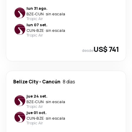
lun 31 ago.
BZE
-
CUN
·
sin escala
Tropic Air
lun 07 set.
CUN
-
BZE
·
sin escala
Tropic Air
US$ 741
desde
Belize City
-
Cancún
8 días
jue 24 set.
BZE
-
CUN
·
sin escala
Tropic Air
jue 01 oct.
CUN
-
BZE
·
sin escala
Tropic Air