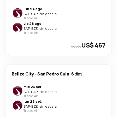
lun 24 ago.
BZE
-
SAP
·
sin escala
Tropic Air
vie 28 ago.
SAP
-
BZE
·
sin escala
Tropic Air
US$ 467
desde
Belize City
-
San Pedro Sula
6 días
mié 23 set.
BZE
-
SAP
·
sin escala
Tropic Air
lun 28 set.
SAP
-
BZE
·
sin escala
Tropic Air