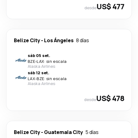
US$ 477
desde
Belize City
-
Los Ángeles
8 días
sáb 05 set.
BZE
-
LAX
·
sin escala
Alaska Airlines
sáb 12 set.
LAX
-
BZE
·
sin escala
Alaska Airlines
US$ 478
desde
Belize City
-
Guatemala City
5 días