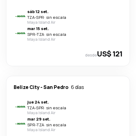
sáb 12 set.
TZA
-
SPR
·
sin escala
Maya Island Air
mar 15 set.
SPR
-
TZA
·
sin escala
Maya Island Air
US$ 121
desde
Belize City
-
San Pedro
6 días
jue 24 set.
TZA
-
SPR
·
sin escala
Maya Island Air
mar 29 set.
SPR
-
TZA
·
sin escala
Maya Island Air