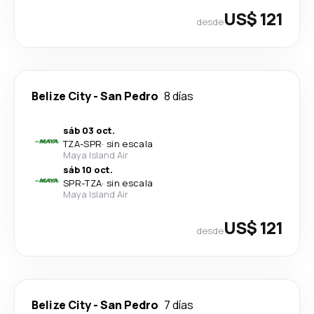
US$ 121
desde
Belize City
-
San Pedro
8 días
sáb 03 oct.
TZA
-
SPR
·
sin escala
Maya Island Air
sáb 10 oct.
SPR
-
TZA
·
sin escala
Maya Island Air
US$ 121
desde
Belize City
-
San Pedro
7 días