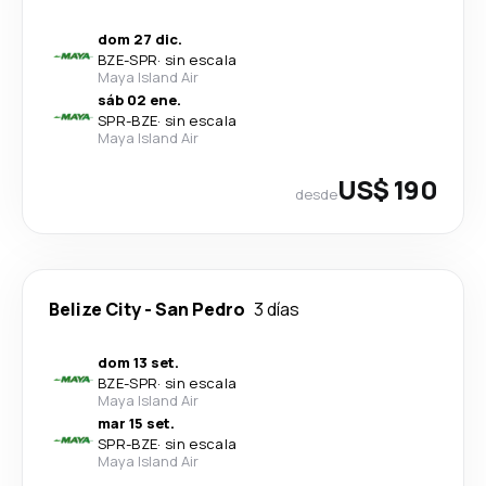
dom 27 dic.
BZE
-
SPR
·
sin escala
Maya Island Air
sáb 02 ene.
SPR
-
BZE
·
sin escala
Maya Island Air
US$ 190
desde
Belize City
-
San Pedro
3 días
dom 13 set.
BZE
-
SPR
·
sin escala
Maya Island Air
mar 15 set.
SPR
-
BZE
·
sin escala
Maya Island Air