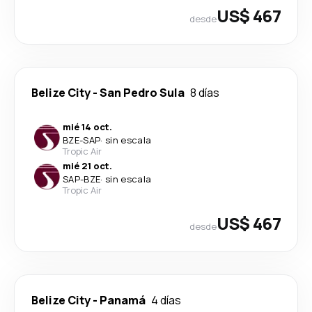
US$ 467
desde
Belize City
-
San Pedro Sula
8 días
mié 14 oct.
BZE
-
SAP
·
sin escala
Tropic Air
mié 21 oct.
SAP
-
BZE
·
sin escala
Tropic Air
US$ 467
desde
Belize City
-
Panamá
4 días