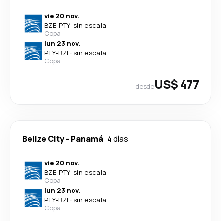
vie 20 nov.
BZE
-
PTY
·
sin escala
Copa
lun 23 nov.
PTY
-
BZE
·
sin escala
Copa
US$ 477
desde
Belize City
-
Panamá
4 días
vie 20 nov.
BZE
-
PTY
·
sin escala
Copa
lun 23 nov.
PTY
-
BZE
·
sin escala
Copa