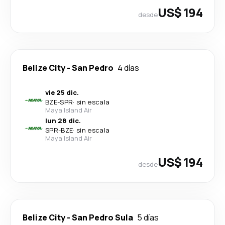
US$ 194
desde
Belize City
-
San Pedro
4 días
vie 25 dic.
BZE
-
SPR
·
sin escala
Maya Island Air
lun 28 dic.
SPR
-
BZE
·
sin escala
Maya Island Air
US$ 194
desde
Belize City
-
San Pedro Sula
5 días