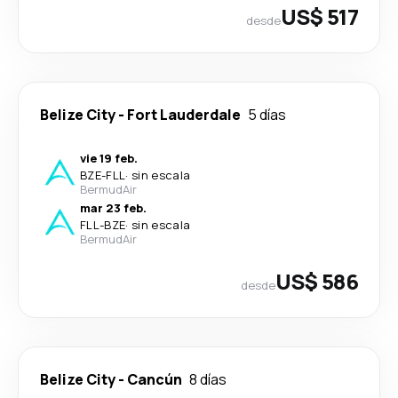
US$ 517
desde
Belize City
-
Fort Lauderdale
5 días
vie 19 feb.
BZE
-
FLL
·
sin escala
BermudAir
mar 23 feb.
FLL
-
BZE
·
sin escala
BermudAir
US$ 586
desde
Belize City
-
Cancún
8 días