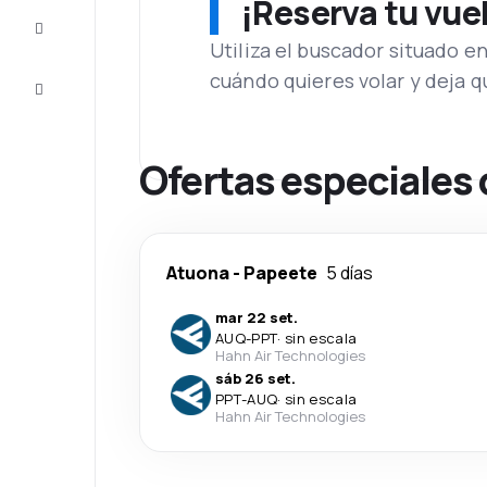
¡Reserva tu vue
Inspiración
y consejos
Utiliza el buscador situado e
cuándo quieres volar y deja 
Atención
al cliente
Ofertas especiales 
Atuona
-
Papeete
5 días
mar 22 set.
AUQ
-
PPT
·
sin escala
Hahn Air Technologies
sáb 26 set.
PPT
-
AUQ
·
sin escala
Hahn Air Technologies