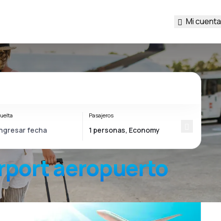
Mi cuenta
uelta
Pasajeros
rport
aeropuerto