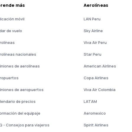
prende más
Aerolíneas
licación móvil
LAN Peru
dar de vuelo
Sky Airline
rolíneas
Viva Air Peru
rolíneas nacionales
Star Peru
iniones de aerolíneas
American Airlines
ropuertos
Copa Airlines
iniones de aeropuertos
Viva Air Colombia
lendario de precios
LATAM
formación del equipaje
Aeromexico
Q - Consejos para viajeros
Spirit Airlines