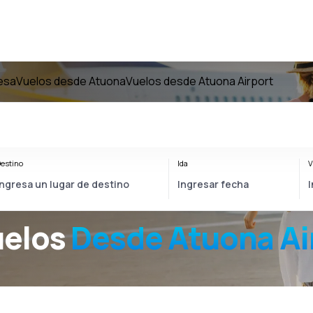
cesa
Vuelos desde Atuona
Vuelos desde Atuona Airport
estino
Ida
V
uelos
Desde
Atuona Ai