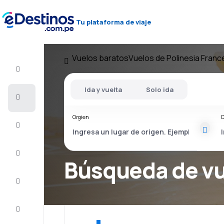
Tu plataforma de viaje
Vuelos baratos
Vuelos de Polinesia Fran
Vuelo+Hotel
Ida y vuelta
Solo ida
Vuelos
baratos
Orgien
D
Viajes
Alojamientos
Búsqueda de v
Ofertas
Completa
el viaje