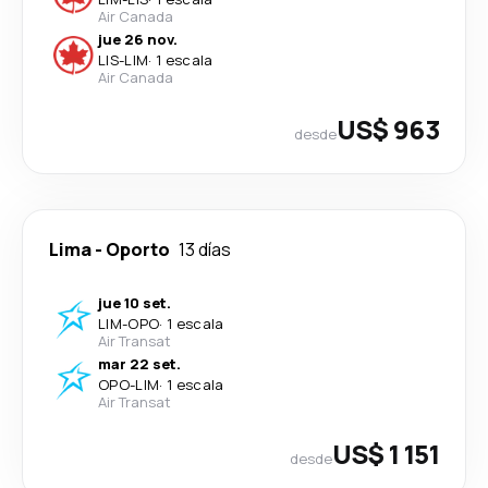
Air Canada
jue 26 nov.
LIS
-
LIM
·
1 escala
Air Canada
US$ 963
desde
Lima
-
Oporto
13 días
jue 10 set.
LIM
-
OPO
·
1 escala
Air Transat
mar 22 set.
OPO
-
LIM
·
1 escala
Air Transat
US$ 1 151
desde