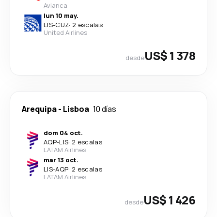
Avianca
lun 10 may.
LIS
-
CUZ
·
2 escalas
United Airlines
US$ 1 378
desde
Arequipa
-
Lisboa
10 días
dom 04 oct.
AQP
-
LIS
·
2 escalas
LATAM Airlines
mar 13 oct.
LIS
-
AQP
·
2 escalas
LATAM Airlines
US$ 1 426
desde