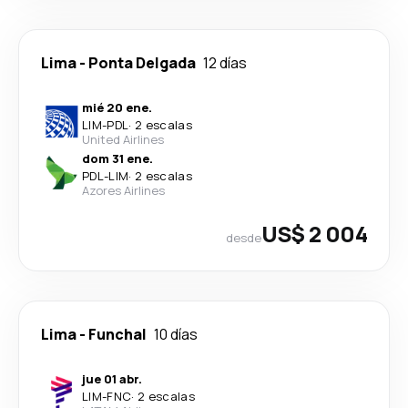
Lima
-
Ponta Delgada
12 días
mié 20 ene.
LIM
-
PDL
·
2 escalas
United Airlines
dom 31 ene.
PDL
-
LIM
·
2 escalas
Azores Airlines
US$ 2 004
desde
Lima
-
Funchal
10 días
jue 01 abr.
LIM
-
FNC
·
2 escalas