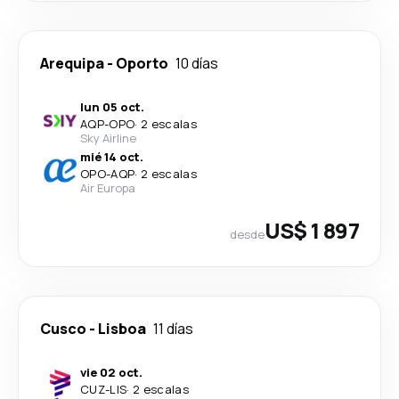
Arequipa
-
Oporto
10 días
lun 05 oct.
AQP
-
OPO
·
2 escalas
Sky Airline
mié 14 oct.
OPO
-
AQP
·
2 escalas
Air Europa
US$ 1 897
desde
Cusco
-
Lisboa
11 días
vie 02 oct.
CUZ
-
LIS
·
2 escalas