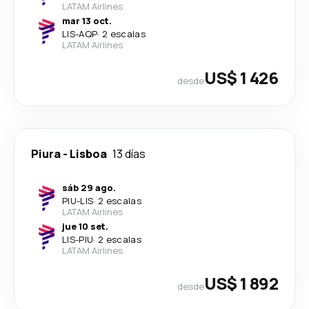
LATAM Airlines
mar 13 oct.
LIS
-
AQP
·
2 escalas
LATAM Airlines
US$ 1 426
desde
Piura
-
Lisboa
13 días
sáb 29 ago.
PIU
-
LIS
·
2 escalas
LATAM Airlines
jue 10 set.
LIS
-
PIU
·
2 escalas
LATAM Airlines
US$ 1 892
desde