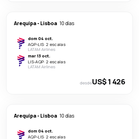
Arequipa
-
Lisboa
10 días
dom 04 oct.
AQP
-
LIS
·
2 escalas
LATAM Airlines
mar 13 oct.
LIS
-
AQP
·
2 escalas
LATAM Airlines
US$ 1 426
desde
Arequipa
-
Lisboa
10 días
dom 04 oct.
AQP
-
LIS
·
2 escalas