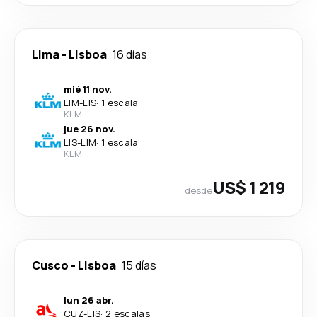
Lima
-
Lisboa
16 días
mié 11 nov.
LIM
-
LIS
·
1 escala
KLM
jue 26 nov.
LIS
-
LIM
·
1 escala
KLM
US$ 1 219
desde
Cusco
-
Lisboa
15 días
lun 26 abr.
CUZ
-
LIS
·
2 escalas