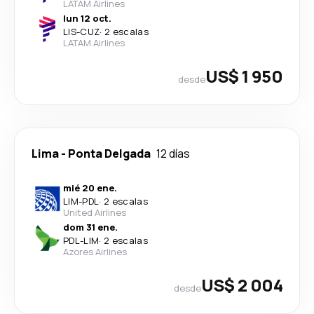
LATAM Airlines
lun 12 oct.
LIS
-
CUZ
·
2 escalas
LATAM Airlines
US$ 1 950
desde
Lima
-
Ponta Delgada
12 días
mié 20 ene.
LIM
-
PDL
·
2 escalas
United Airlines
dom 31 ene.
PDL
-
LIM
·
2 escalas
Azores Airlines
US$ 2 004
desde