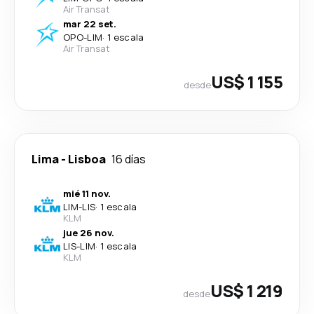
Air Transat
mar 22 set.
OPO
-
LIM
·
1 escala
Air Transat
US$ 1 155
desde
Lima
-
Lisboa
16 días
mié 11 nov.
LIM
-
LIS
·
1 escala
KLM
jue 26 nov.
LIS
-
LIM
·
1 escala
KLM
US$ 1 219
desde