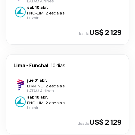
LATAM Airlines
sáb 10 abr.
FNC
-
LIM
·
2 escalas
Luxair
US$ 2 129
desde
Lima
-
Funchal
10 días
jue 01 abr.
LIM
-
FNC
·
2 escalas
LATAM Airlines
sáb 10 abr.
FNC
-
LIM
·
2 escalas
Luxair
US$ 2 129
desde