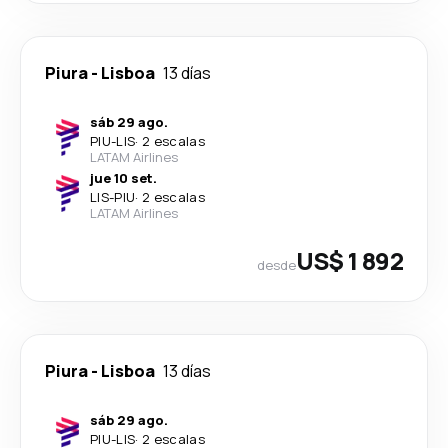
Piura
-
Lisboa
13 días
sáb 29 ago.
PIU
-
LIS
·
2 escalas
LATAM Airlines
jue 10 set.
LIS
-
PIU
·
2 escalas
LATAM Airlines
US$ 1 892
desde
Piura
-
Lisboa
13 días
sáb 29 ago.
PIU
-
LIS
·
2 escalas