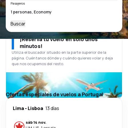
Pasajeros
Buscar
¡Reserva tu vuelo en solo unos
minutos!
Utiliza el buscador situado en la parte superior de la
página. Cuéntanos dónde y cuándo quieres volar y deja
que nos ocupemos del resto.
Ofertas especiales de vuelos a Portugal
Lima
-
Lisboa
13 días
sáb 14 nov.
LIM
-
LIS
·
1 escala