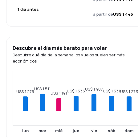
1 día antes
a partir de
US$ 1 445
Descubre el día más barato para volar
Descubre qué día de la semana los vuelos suelen ser más
económicos.
US$ 1 511
US$ 1 487
US$ 1 335
US$ 1 331
US$ 1 275
US$ 1 273
US$ 1 141
lun
mar
mié
jue
vie
sáb
dom