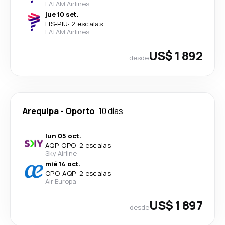
LATAM Airlines
jue 10 set.
LIS
-
PIU
·
2 escalas
LATAM Airlines
US$ 1 892
desde
Arequipa
-
Oporto
10 días
lun 05 oct.
AQP
-
OPO
·
2 escalas
Sky Airline
mié 14 oct.
OPO
-
AQP
·
2 escalas
Air Europa
US$ 1 897
desde