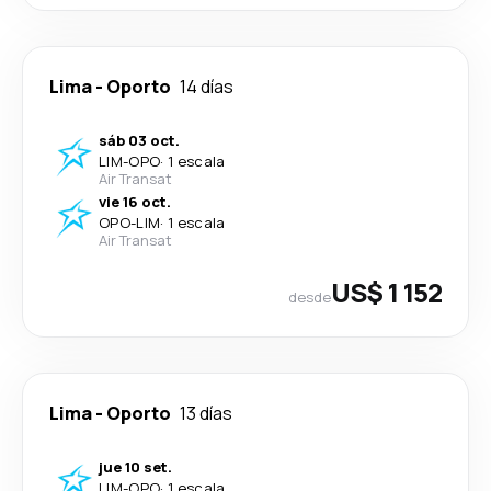
Lima
-
Oporto
14 días
sáb 03 oct.
LIM
-
OPO
·
1 escala
Air Transat
vie 16 oct.
OPO
-
LIM
·
1 escala
Air Transat
US$ 1 152
desde
Lima
-
Oporto
13 días
jue 10 set.
LIM
-
OPO
·
1 escala