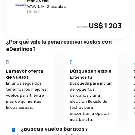
mar 23 feb.
WAW
-
LIM
·
2 escalas
Finnair
US$ 1 203
desde
¿Por qué vale la pena reservar vuelos con
eDestinos?
La mayor oferta
Búsqueda flexible
de vuelos
Extiende tu
En unos segundos
búsqueda para incluir
tenemos los mejores
aeropuertos
vuelos para ti entre
cercanos y una
más de quinientas
elección flexible de
líneas aéreas.
fechas para
encontrar la opción
más barata.
¿Buscas vuelos baratos?