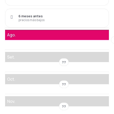
6 meses antes
precios más bajos
Ago.
Set.
??
Oct.
??
Nov.
??