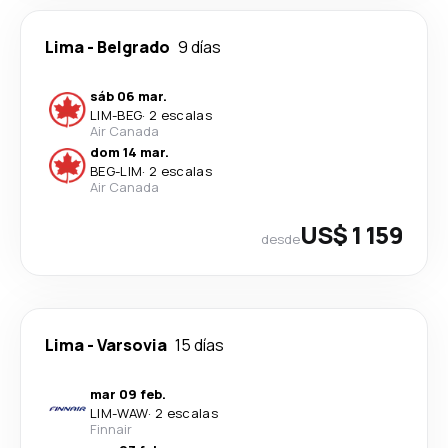
Lima
-
Belgrado
9 días
sáb 06 mar.
LIM
-
BEG
·
2 escalas
Air Canada
dom 14 mar.
BEG
-
LIM
·
2 escalas
Air Canada
US$ 1 159
desde
Lima
-
Varsovia
15 días
mar 09 feb.
LIM
-
WAW
·
2 escalas
Finnair