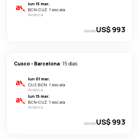
lun 15 mar.
BCN
-
CUZ
·
1 escala
Avianca
US$ 993
desde
Cusco
-
Barcelona
15 días
lun 01 mar.
CUZ
-
BCN
·
1 escala
Avianca
lun 15 mar.
BCN
-
CUZ
·
1 escala
Avianca
US$ 993
desde