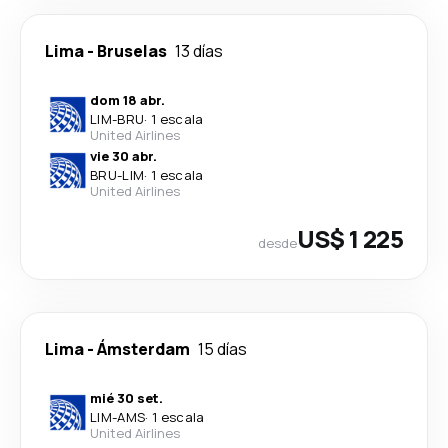
Lima
-
Bruselas
13 días
dom 18 abr.
LIM
-
BRU
·
1 escala
United Airlines
vie 30 abr.
BRU
-
LIM
·
1 escala
United Airlines
US$ 1 225
desde
Lima
-
Ámsterdam
15 días
mié 30 set.
LIM
-
AMS
·
1 escala
United Airlines