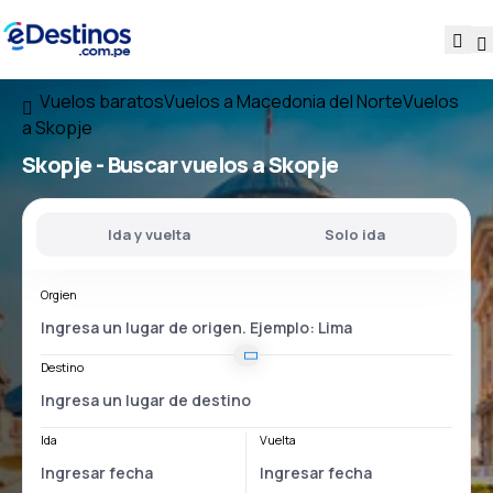
Vuelos baratos
Vuelos a Macedonia del Norte
Vuelos
a Skopje
Skopje - Buscar vuelos a Skopje
Ida y vuelta
Solo ida
Orgien
Destino
Ida
Vuelta