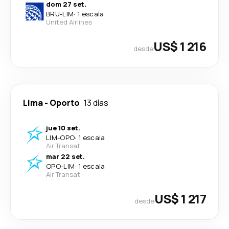
dom 27 set.
BRU
-
LIM
·
1 escala
United Airlines
US$ 1 216
desde
Lima
-
Oporto
13 días
jue 10 set.
LIM
-
OPO
·
1 escala
Air Transat
mar 22 set.
OPO
-
LIM
·
1 escala
Air Transat
US$ 1 217
desde