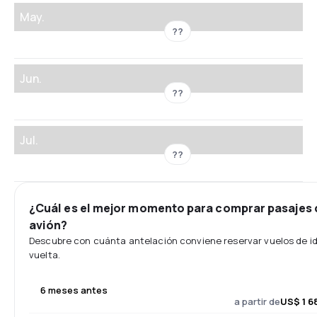
May.
??
Jun.
??
Jul.
??
¿Cuál es el mejor momento para comprar pasajes 
avión?
Descubre con cuánta antelación conviene reservar vuelos de id
vuelta.
6 meses antes
a partir de
US$ 1 6