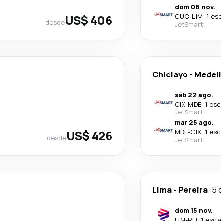
dom 08 nov.
US$ 406
CUC
-
LIM
·
1 es
desde
JetSmart
Chiclayo
-
Medell
sáb 22 ago.
CIX
-
MDE
·
1 esc
JetSmart
mar 25 ago.
US$ 426
MDE
-
CIX
·
1 esc
desde
JetSmart
Lima
-
Pereira
5 
dom 15 nov.
LIM
-
PEI
·
1 esca