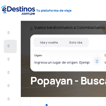
Tu plataforma de viaje
Vuelos baratos
Vuelos a Colombia
Vuelos
Vuelo+Hotel
Ida y vuelta
Solo ida
Vuelos
baratos
Orgien
D
Viajes
Alojamientos
Popayan - Busc
Ofertas
Completa
el viaje