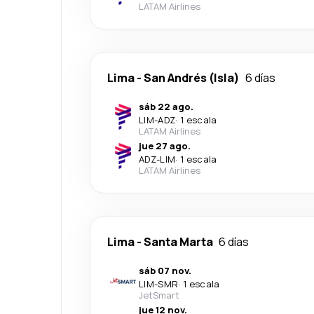
LATAM Airlines
Lima
-
San Andrés (Isla)
6 días
sáb 22 ago.
LIM
-
ADZ
·
1 escala
LATAM Airlines
jue 27 ago.
ADZ
-
LIM
·
1 escala
LATAM Airlines
Lima
-
Santa Marta
6 días
sáb 07 nov.
LIM
-
SMR
·
1 escala
JetSmart
jue 12 nov.