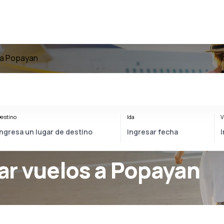
 a Popayan
estino
Ida
V
ar vuelos a Popayan