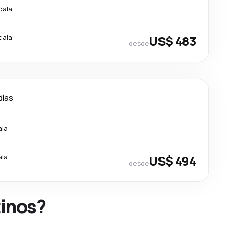
cala
cala
US$ 483
desde
días
ala
ala
US$ 494
desde
tinos?