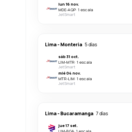
lun 16 nov.
MDE
-
AQP
·
1 escala
JetSmart
Lima
-
Monteria
5 días
sáb 31 oct.
LIM
-
MTR
·
1 escala
JetSmart
mié 04 nov.
MTR
-
LIM
·
1 escala
JetSmart
Lima
-
Bucaramanga
7 días
jue 17 set.
LIM
-
BGA
·
1 escala