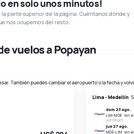
lo en solo unos minutos!
n la parte superior de la página. Cuéntanos dónde y
que nos ocupemos del resto.
 de vuelos a Popayan
esar. También puedes cambiar el aeropuerto o la fecha y volve
Lima
-
Medellín
5
dom 23 ago.
LIM
-
MDE
·
sin 
JetSmart
jue 27 ago.
MDE
-
LIM
·
sin 