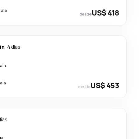
cala
US$ 418
desde
ín
4 días
ala
ala
US$ 453
desde
días
la