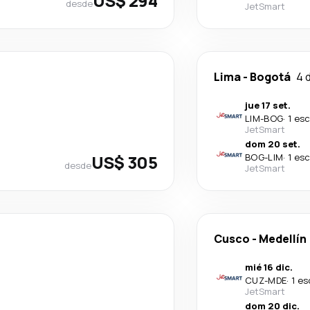
US$ 294
desde
JetSmart
Lima
-
Bogotá
4 
jue 17 set.
LIM
-
BOG
·
1 es
JetSmart
dom 20 set.
US$ 305
BOG
-
LIM
·
1 es
desde
JetSmart
Cusco
-
Medellín
mié 16 dic.
CUZ
-
MDE
·
1 es
JetSmart
dom 20 dic.