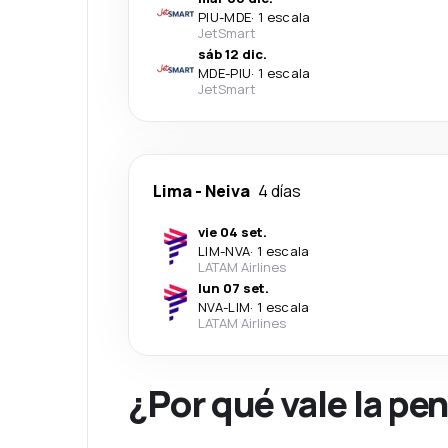
PIU
-
MDE
·
1 escala
JetSmart
sáb 12 dic.
MDE
-
PIU
·
1 escala
JetSmart
Lima
-
Neiva
4 días
vie 04 set.
LIM
-
NVA
·
1 escala
LATAM Airlines
lun 07 set.
NVA
-
LIM
·
1 escala
LATAM Airlines
¿Por qué vale la pe