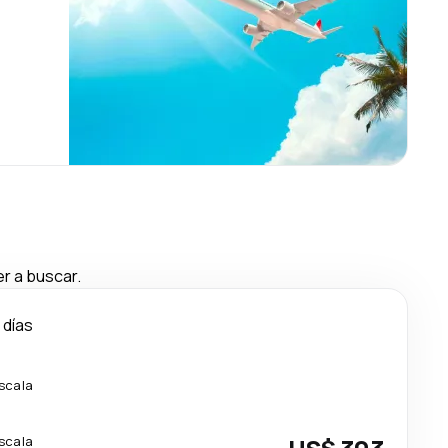
r a buscar.
 días
escala
escala