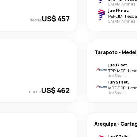
LATAM Airlines
jue 19 nov.
US$ 457
PEI
-
LIM
·
1 esca
desde
LATAM Airlines
Tarapoto
-
Medel
jue 17 set.
TPP
-
MDE
·
1 es
JetSmart
lun 21 set.
US$ 462
MDE
-
TPP
·
1 es
desde
JetSmart
Arequipa
-
Carta
lun 07 dic.