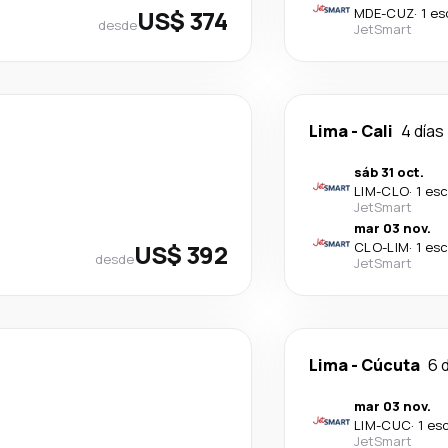
US$ 374
MDE
-
CUZ
·
1 es
desde
JetSmart
Lima
-
Cali
4 días
sáb 31 oct.
LIM
-
CLO
·
1 es
JetSmart
mar 03 nov.
US$ 392
CLO
-
LIM
·
1 es
desde
JetSmart
Lima
-
Cúcuta
6 
mar 03 nov.
LIM
-
CUC
·
1 es
JetSmart