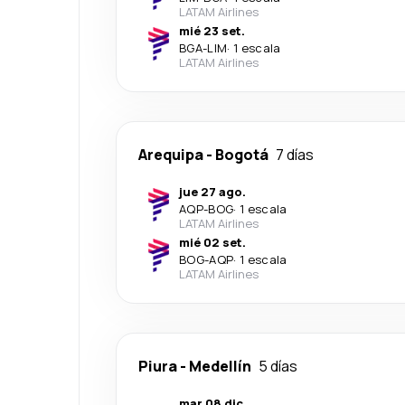
LATAM Airlines
mié 23 set.
BGA
-
LIM
·
1 escala
LATAM Airlines
Arequipa
-
Bogotá
7 días
jue 27 ago.
AQP
-
BOG
·
1 escala
LATAM Airlines
mié 02 set.
BOG
-
AQP
·
1 escala
LATAM Airlines
Piura
-
Medellín
5 días
mar 08 dic.