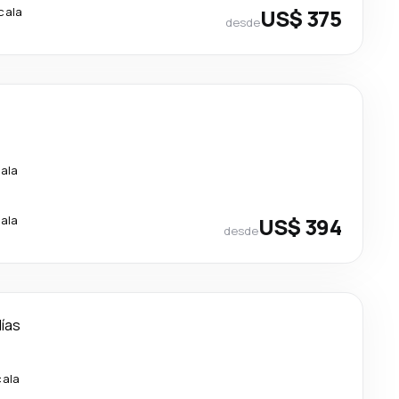
cala
US$ 375
desde
cala
cala
US$ 394
desde
días
cala