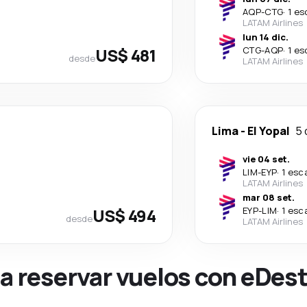
AQP
-
CTG
·
1 es
LATAM Airlines
lun 14 dic.
US$ 481
CTG
-
AQP
·
1 es
desde
LATAM Airlines
Lima
-
El Yopal
5 
vie 04 set.
LIM
-
EYP
·
1 esc
LATAM Airlines
mar 08 set.
US$ 494
EYP
-
LIM
·
1 esc
desde
LATAM Airlines
na reservar vuelos con eDes