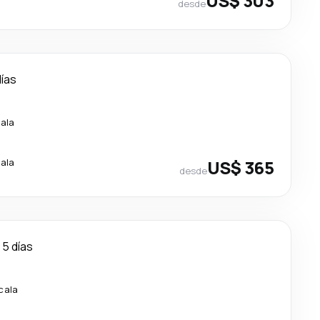
US$ 303
desde
días
cala
cala
US$ 365
desde
5 días
cala