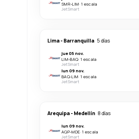
SMR
-
LIM
·
1 escala
JetSmart
Lima
-
Barranquilla
5 días
jue 05 nov.
LIM
-
BAQ
·
1 escala
JetSmart
lun 09 nov.
BAQ
-
LIM
·
1 escala
JetSmart
Arequipa
-
Medellín
8 días
lun 09 nov.
AQP
-
MDE
·
1 escala
JetSmart