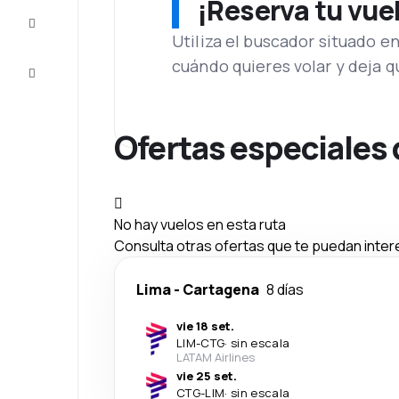
¡Reserva tu vue
Inspiración
y consejos
Utiliza el buscador situado e
cuándo quieres volar y deja 
Atención
al cliente
Ofertas especiales
No hay vuelos en esta ruta
Consulta otras ofertas que te puedan inter
Lima
-
Cartagena
8 días
vie 18 set.
LIM
-
CTG
·
sin escala
LATAM Airlines
vie 25 set.
CTG
-
LIM
·
sin escala