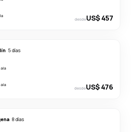
la
US$ 457
desde
lín
5 días
cala
cala
US$ 476
desde
gena
8 días