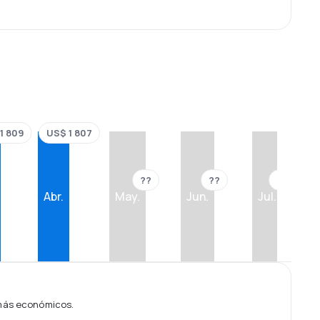
1 809
US$ 1 807
??
??
??
Abr.
May.
Jun.
Jul.
 más económicos.