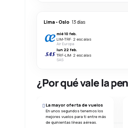
Lima
-
Oslo
13 días
mié 10 feb.
LIM
-
TRF
·
2 escalas
Air Europa
lun 22 feb.
TRF
-
LIM
·
2 escalas
SAS
¿Por qué vale la pe
La mayor oferta de vuelos
En unos segundos tenemos los
mejores vuelos para ti entre más
de quinientas líneas aéreas.