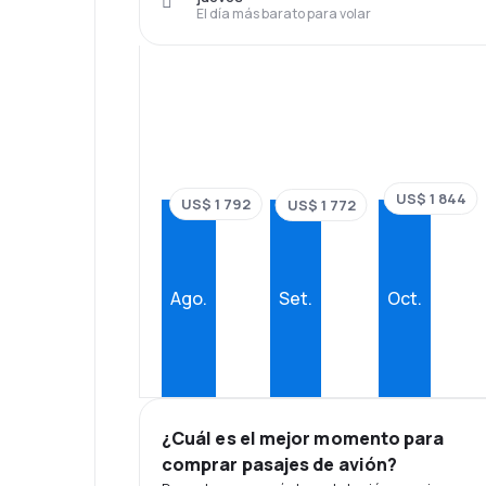
El día más barato para volar
US$ 1 844
US$ 1 792
US$ 1 772
Ago.
Set.
Oct.
¿Cuál es el mejor momento para
comprar pasajes de avión?