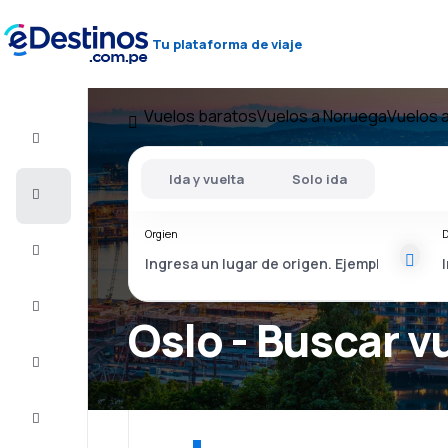
Tu plataforma de viaje
Vuelos baratos
Vuelos a Noruega
Vuelos 
Vuelo+Hotel
Ida y vuelta
Solo ida
Vuelos
baratos
Orgien
D
Viajes
Alojamientos
Oslo - Buscar v
Ofertas
Completa
el viaje