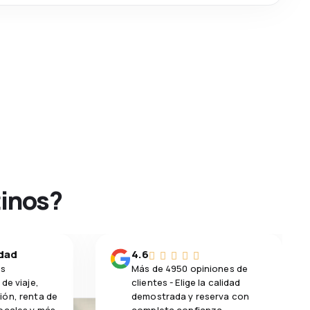
tinos?
idad
4.6
os
Más de 4950 opiniones de
de viaje,
clientes - Elige la calidad
ión, renta de
demostrada y reserva con