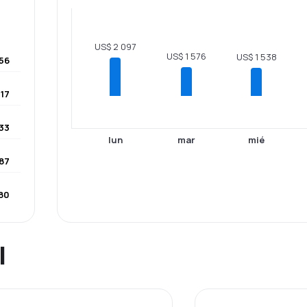
US$ 2 097
US$ 1 576
US$ 1 538
56
17
33
lun
mar
mié
87
80
l