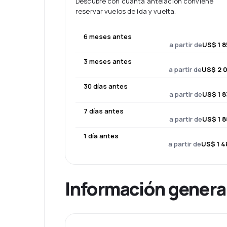
Descubre con cuánta antelación conviene
reservar vuelos de ida y vuelta.
6 meses antes
a partir de
US$ 1 8
3 meses antes
a partir de
US$ 2 0
30 días antes
a partir de
US$ 1 8
7 días antes
a partir de
US$ 1 8
1 día antes
a partir de
US$ 1 4
Información genera