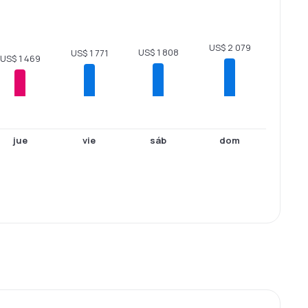
US$ 2 079
US$ 1 808
US$ 1 771
US$ 1 469
jue
vie
sáb
dom