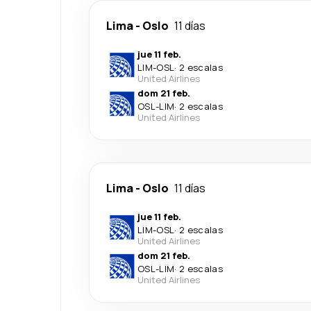
Lima
-
Oslo
11 días
jue 11 feb.
LIM
-
OSL
·
2 escalas
United Airlines
dom 21 feb.
OSL
-
LIM
·
2 escalas
United Airlines
Lima
-
Oslo
11 días
jue 11 feb.
LIM
-
OSL
·
2 escalas
United Airlines
dom 21 feb.
OSL
-
LIM
·
2 escalas
United Airlines