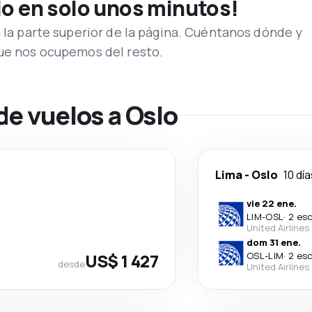
lo en solo unos minutos!
n la parte superior de la página. Cuéntanos dónde y
que nos ocupemos del resto.
de vuelos a Oslo
Lima
-
Oslo
10 dí
vie 22 ene.
LIM
-
OSL
·
2 es
United Airlines
dom 31 ene.
US$ 1 427
OSL
-
LIM
·
2 es
desde
United Airlines