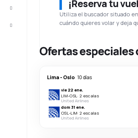
¡Reserva tu vue
Inspiración
y consejos
Utiliza el buscador situado e
cuándo quieres volar y deja 
Atención
al cliente
Ofertas especiales 
Lima
-
Oslo
10 días
vie 22 ene.
LIM
-
OSL
·
2 escalas
United Airlines
dom 31 ene.
OSL
-
LIM
·
2 escalas
United Airlines