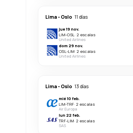
Lima
-
Oslo
11 días
jue 19 nov.
LIM
-
OSL
·
2 escalas
United Airlines
dom 29 nov.
OSL
-
LIM
·
2 escalas
United Airlines
Lima
-
Oslo
13 días
mié 10 feb.
LIM
-
TRF
·
2 escalas
Air Europa
lun 22 feb.
TRF
-
LIM
·
2 escalas
SAS