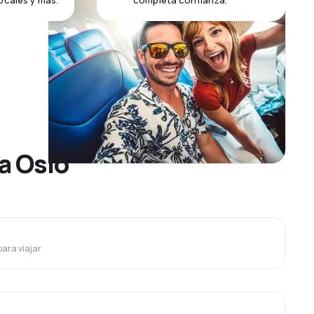
ocales y más.
completa confianza.
a Oslo
para viajar