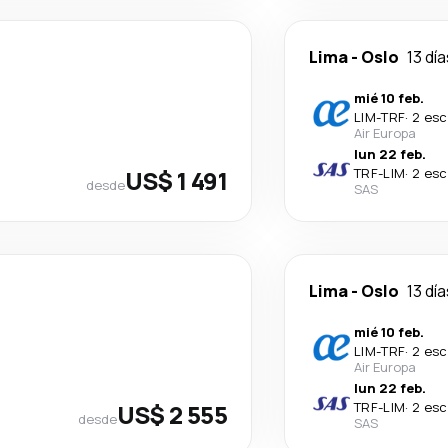
Lima
-
Oslo
13 dí
mié 10 feb.
LIM
-
TRF
·
2 esc
Air Europa
lun 22 feb.
US$ 1 491
TRF
-
LIM
·
2 esc
desde
SAS
Lima
-
Oslo
13 dí
mié 10 feb.
LIM
-
TRF
·
2 esc
Air Europa
lun 22 feb.
US$ 2 555
TRF
-
LIM
·
2 esc
desde
SAS