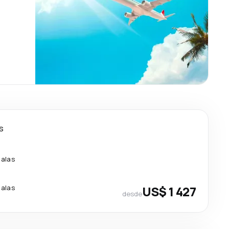
as
calas
calas
US$ 1 427
desde