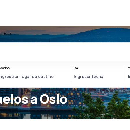
a Oslo
estino
Ida
V
uelos a Oslo