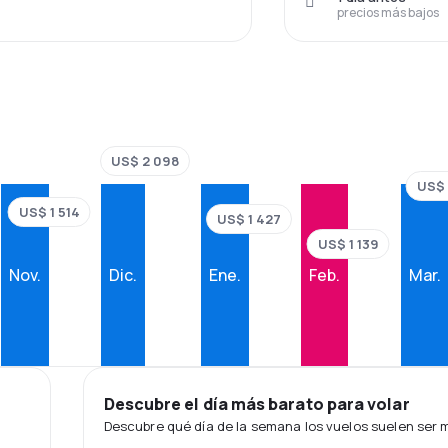
precios más bajos
US$ 2 098
US$ 
US$ 1 514
US$ 1 427
US$ 1 139
Nov.
Dic.
Ene.
Feb.
Mar.
Descubre el día más barato para volar
Descubre qué día de la semana los vuelos suelen ser