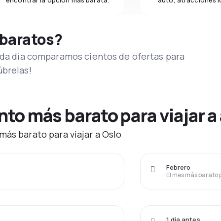
encontrar la opción más barata.
auto, atracciones l
 baratos?
Cada día comparamos cientos de ofertas para
úbrelas!
o más barato para viajar a 
más barato para viajar a Oslo
Febrero
El mes más barato 
1 día antes