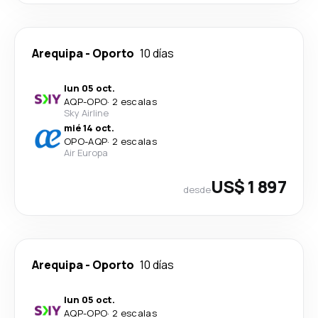
Arequipa
-
Oporto
10 días
lun 05 oct.
AQP
-
OPO
·
2 escalas
Sky Airline
mié 14 oct.
OPO
-
AQP
·
2 escalas
Air Europa
US$ 1 897
desde
Arequipa
-
Oporto
10 días
lun 05 oct.
AQP
-
OPO
·
2 escalas