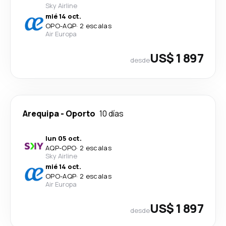
Sky Airline
mié 14 oct.
OPO
-
AQP
·
2 escalas
Air Europa
US$ 1 897
desde
Arequipa
-
Oporto
10 días
lun 05 oct.
AQP
-
OPO
·
2 escalas
Sky Airline
mié 14 oct.
OPO
-
AQP
·
2 escalas
Air Europa
US$ 1 897
desde