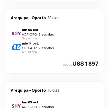
Arequipa
-
Oporto
10 días
lun 05 oct.
AQP
-
OPO
·
2 escalas
Sky Airline
mié 14 oct.
OPO
-
AQP
·
2 escalas
Air Europa
US$ 1 897
desde
Arequipa
-
Oporto
10 días
lun 05 oct.
AQP
-
OPO
·
2 escalas