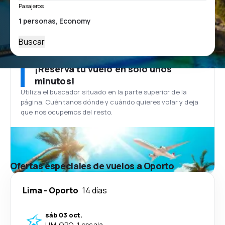
Pasajeros
Buscar
¡Reserva tu vuelo en solo unos
minutos!
Utiliza el buscador situado en la parte superior de la
página. Cuéntanos dónde y cuándo quieres volar y deja
que nos ocupemos del resto.
Ofertas especiales de vuelos a Oporto
Lima
-
Oporto
14 días
sáb 03 oct.
LIM
-
OPO
·
1 escala