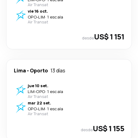
Air Transat
vie 16 oct.
OPO
-
LIM
·
1 escala
Air Transat
US$ 1 151
desde
Lima
-
Oporto
13 días
jue 10 set.
LIM
-
OPO
·
1 escala
Air Transat
mar 22 set.
OPO
-
LIM
·
1 escala
Air Transat
US$ 1 155
desde