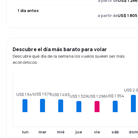
a partir de
US$ 1 286
1 día antes
a partir de
US$ 1 805
Descubre el día más barato para volar
Descubre qué día de la semana los vuelos suelen ser más
económicos.
US$ 2 
US$ 1 579
US$ 1 541
US$ 1 493
US$ 1 354
US$ 1 329
US$ 1 296
lun
mar
mié
jue
vie
sáb
dom