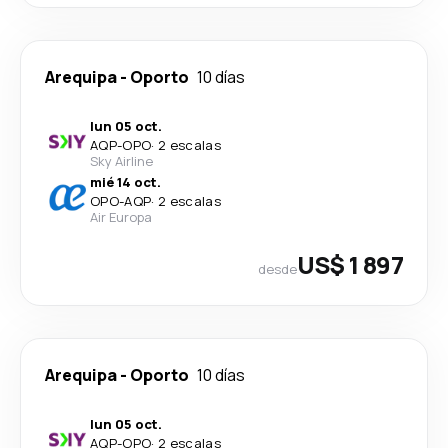
Arequipa
-
Oporto
10 días
lun 05 oct.
AQP
-
OPO
·
2 escalas
Sky Airline
mié 14 oct.
OPO
-
AQP
·
2 escalas
Air Europa
US$ 1 897
desde
Arequipa
-
Oporto
10 días
lun 05 oct.
AQP
-
OPO
·
2 escalas