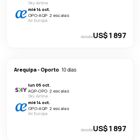
Sky Airline
mié 14 oct.
OPO
-
AQP
·
2 escalas
Air Europa
US$ 1 897
desde
Arequipa
-
Oporto
10 días
lun 05 oct.
AQP
-
OPO
·
2 escalas
Sky Airline
mié 14 oct.
OPO
-
AQP
·
2 escalas
Air Europa
US$ 1 897
desde