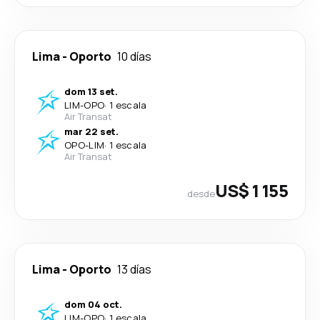
Lima
-
Oporto
10 días
dom 13 set.
LIM
-
OPO
·
1 escala
Air Transat
mar 22 set.
OPO
-
LIM
·
1 escala
Air Transat
US$ 1 155
desde
Lima
-
Oporto
13 días
dom 04 oct.
LIM
-
OPO
·
1 escala