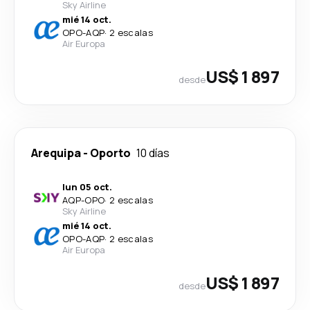
Sky Airline
mié 14 oct.
OPO
-
AQP
·
2 escalas
Air Europa
US$ 1 897
desde
Arequipa
-
Oporto
10 días
lun 05 oct.
AQP
-
OPO
·
2 escalas
Sky Airline
mié 14 oct.
OPO
-
AQP
·
2 escalas
Air Europa
US$ 1 897
desde