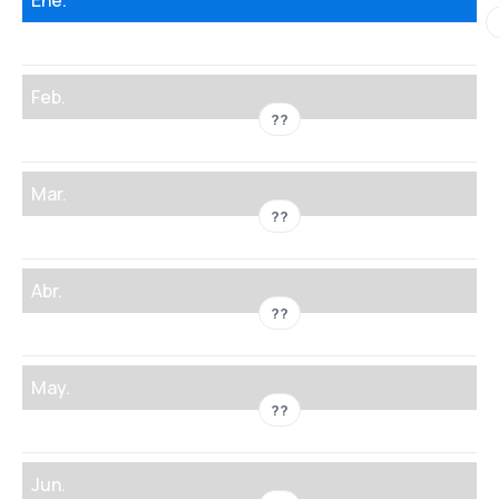
Ene.
Feb.
??
Mar.
??
Abr.
??
May.
??
Jun.