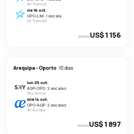
Air Transat
vie 16 oct.
OPO
-
LIM
·
1 escala
Air Transat
US$ 1 156
desde
Arequipa
-
Oporto
10 días
lun 05 oct.
AQP
-
OPO
·
2 escalas
Sky Airline
mié 14 oct.
OPO
-
AQP
·
2 escalas
Air Europa
US$ 1 897
desde