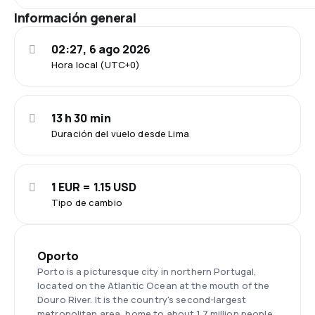
Información general
02:27, 6 ago 2026
Hora local (UTC+0)
13 h 30 min
Duración del vuelo desde Lima
1 EUR = 1.15 USD
Tipo de cambio
Oporto
Porto is a picturesque city in northern Portugal,
located on the Atlantic Ocean at the mouth of the
Douro River. It is the country's second-largest
metropolitan area, home to about 1.7 million people.