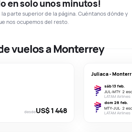
lo en solo unos minutos!
n la parte superior de la página. Cuéntanos dónde y
que nos ocupemos del resto.
 de vuelos a Monterrey
Juliaca
-
Monterr
sáb 13 feb.
JUL
-
MTY
·
2 es
LATAM Airlines
dom 28 feb.
US$ 1 448
MTY
-
JUL
·
2 es
desde
LATAM Airlines