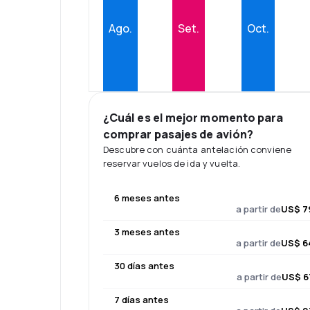
Ago.
Set.
Oct.
¿Cuál es el mejor momento para
comprar pasajes de avión?
Descubre con cuánta antelación conviene
reservar vuelos de ida y vuelta.
6 meses antes
a partir de
US$ 7
3 meses antes
a partir de
US$ 6
30 días antes
a partir de
US$ 6
7 días antes