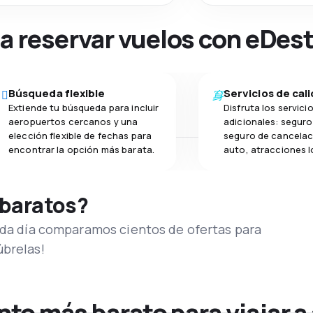
na reservar vuelos con eDes
Búsqueda flexible
Servicios de cal
Extiende tu búsqueda para incluir
Disfruta los servici
aeropuertos cercanos y una
adicionales: seguro 
elección flexible de fechas para
seguro de cancelac
encontrar la opción más barata.
auto, atracciones l
 baratos?
Cada día comparamos cientos de ofertas para
úbrelas!
to más barato para viajar a