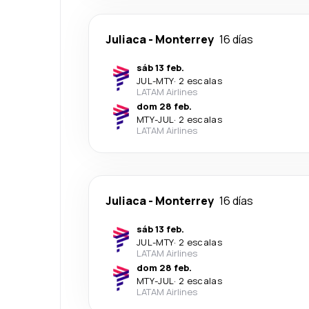
Juliaca
-
Monterrey
16 días
sáb 13 feb.
JUL
-
MTY
·
2 escalas
LATAM Airlines
dom 28 feb.
MTY
-
JUL
·
2 escalas
LATAM Airlines
Juliaca
-
Monterrey
16 días
sáb 13 feb.
JUL
-
MTY
·
2 escalas
LATAM Airlines
dom 28 feb.
MTY
-
JUL
·
2 escalas
LATAM Airlines