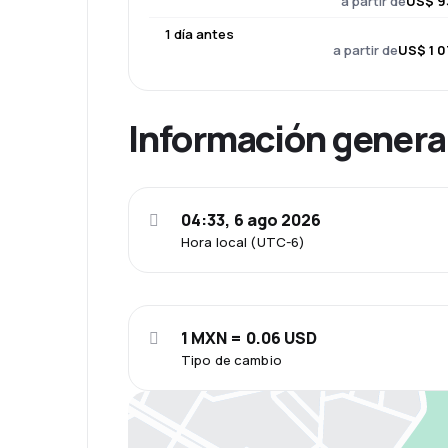
a partir de
US$ 9
1 día antes
a partir de
US$ 1 0
Información genera
04:33, 6 ago 2026
Hora local (UTC-6)
1 MXN = 0.06 USD
Tipo de cambio