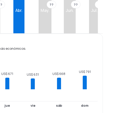
??
??
??
??
Abr.
May.
Jun.
Jul.
 más económicos.
US$ 791
US$ 671
US$ 668
US$ 631
jue
vie
sáb
dom