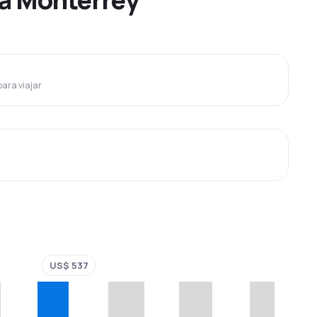
para viajar
US$ 537