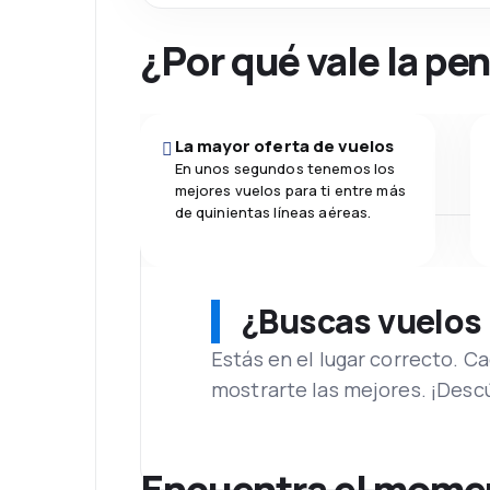
¿Por qué vale la pe
La mayor oferta de vuelos
En unos segundos tenemos los
mejores vuelos para ti entre más
de quinientas líneas aéreas.
¿Buscas vuelos
Estás en el lugar correcto. 
mostrarte las mejores. ¡Desc
Encuentra el momen