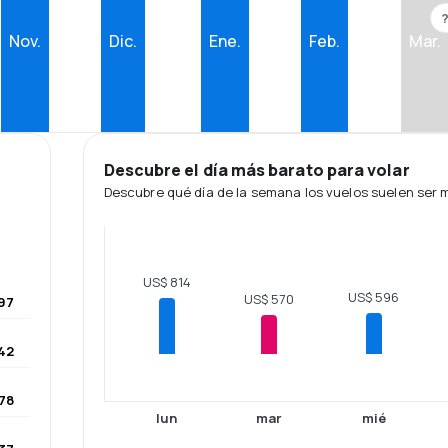
Nov.
Dic.
Ene.
Feb.
Mar.
Descubre el día más barato para volar
Descubre qué día de la semana los vuelos suelen ser
US$ 814
US$ 596
US$ 570
97
42
78
lun
mar
mié