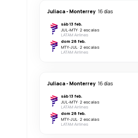
Juliaca
-
Monterrey
16 días
sáb 13 feb.
JUL
-
MTY
·
2 escalas
LATAM Airlines
dom 28 feb.
MTY
-
JUL
·
2 escalas
LATAM Airlines
Juliaca
-
Monterrey
16 días
sáb 13 feb.
JUL
-
MTY
·
2 escalas
LATAM Airlines
dom 28 feb.
MTY
-
JUL
·
2 escalas
LATAM Airlines