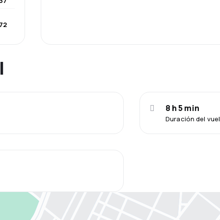
37
72
l
8 h 5 min
Duración del vue