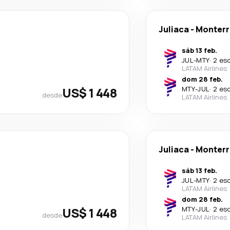
Juliaca
-
Monterr
sáb 13 feb.
JUL
-
MTY
·
2 es
LATAM Airlines
dom 28 feb.
US$ 1 448
MTY
-
JUL
·
2 es
desde
LATAM Airlines
Juliaca
-
Monterr
sáb 13 feb.
JUL
-
MTY
·
2 es
LATAM Airlines
dom 28 feb.
US$ 1 448
MTY
-
JUL
·
2 es
desde
LATAM Airlines