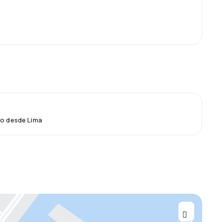
lo desde Lima