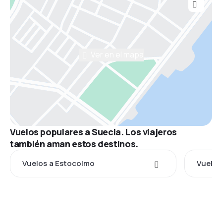
Ver en el mapa
Vuelos populares a Suecia. Los viajeros
también aman estos destinos.
Vuelos a Estocolmo
Vuelo