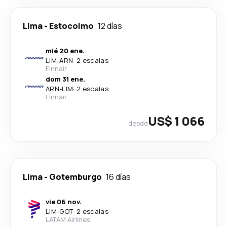
Lima
-
Estocolmo
12 días
mié 20 ene.
LIM
-
ARN
·
2 escalas
Finnair
dom 31 ene.
ARN
-
LIM
·
2 escalas
Finnair
US$ 1 066
desde
Lima
-
Gotemburgo
16 días
vie 06 nov.
LIM
-
GOT
·
2 escalas
LATAM Airlines