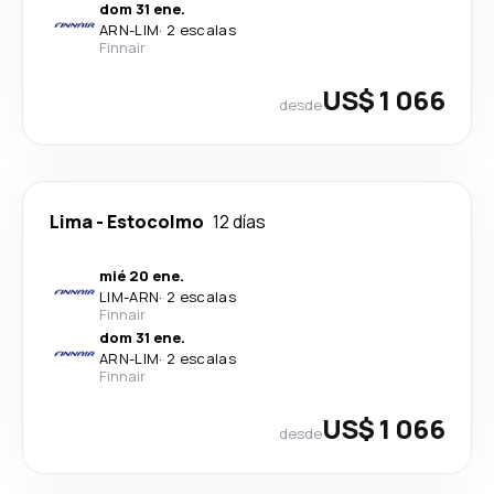
dom 31 ene.
ARN
-
LIM
·
2 escalas
Finnair
US$ 1 066
desde
Lima
-
Estocolmo
12 días
mié 20 ene.
LIM
-
ARN
·
2 escalas
Finnair
dom 31 ene.
ARN
-
LIM
·
2 escalas
Finnair
US$ 1 066
desde