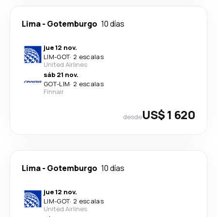
Lima
-
Gotemburgo
10 días
jue 12 nov.
LIM
-
GOT
·
2 escalas
United Airlines
sáb 21 nov.
GOT
-
LIM
·
2 escalas
Finnair
US$ 1 620
desde
Lima
-
Gotemburgo
10 días
jue 12 nov.
LIM
-
GOT
·
2 escalas
United Airlines