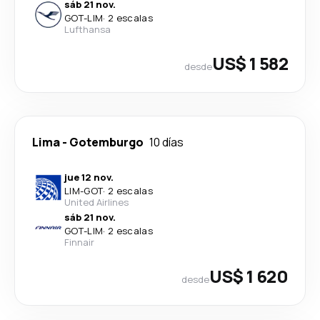
sáb 21 nov.
GOT
-
LIM
·
2 escalas
Lufthansa
US$ 1 582
desde
Lima
-
Gotemburgo
10 días
jue 12 nov.
LIM
-
GOT
·
2 escalas
United Airlines
sáb 21 nov.
GOT
-
LIM
·
2 escalas
Finnair
US$ 1 620
desde