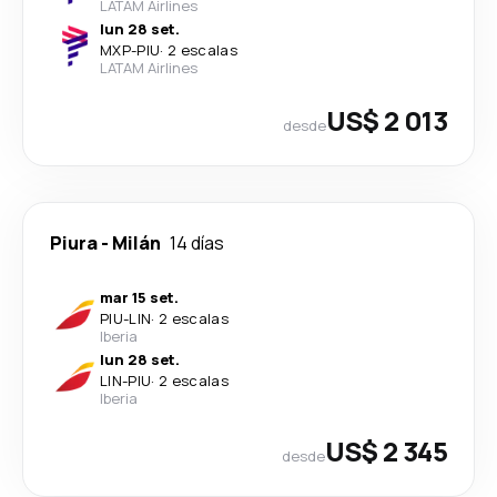
LATAM Airlines
lun 28 set.
MXP
-
PIU
·
2 escalas
LATAM Airlines
US$ 2 013
desde
Piura
-
Milán
14 días
mar 15 set.
PIU
-
LIN
·
2 escalas
Iberia
lun 28 set.
LIN
-
PIU
·
2 escalas
Iberia
US$ 2 345
desde