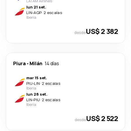
LATAM Airlines
lun 21 set.
LIN
-
AQP
·
2 escalas
Iberia
US$ 2 382
desde
Piura
-
Milán
14 días
mar 15 set.
PIU
-
LIN
·
2 escalas
Iberia
lun 28 set.
LIN
-
PIU
·
2 escalas
Iberia
US$ 2 522
desde