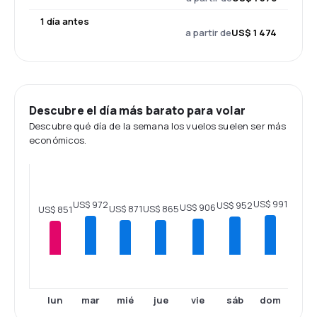
1 día antes
a partir de
US$ 1 474
Descubre el día más barato para volar
Descubre qué día de la semana los vuelos suelen ser más
económicos.
US$ 991
US$ 972
US$ 952
US$ 906
US$ 871
US$ 865
US$ 851
lun
mar
mié
jue
vie
sáb
dom