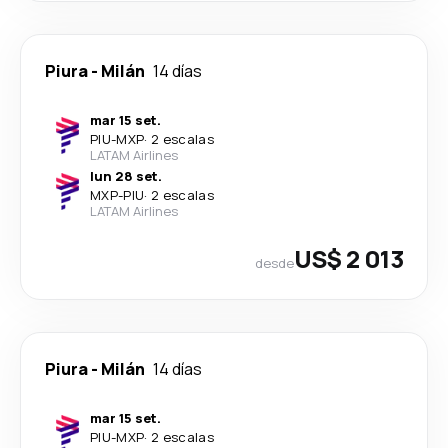
Piura
-
Milán
14 días
mar 15 set.
PIU
-
MXP
·
2 escalas
LATAM Airlines
lun 28 set.
MXP
-
PIU
·
2 escalas
LATAM Airlines
US$ 2 013
desde
Piura
-
Milán
14 días
mar 15 set.
PIU
-
MXP
·
2 escalas