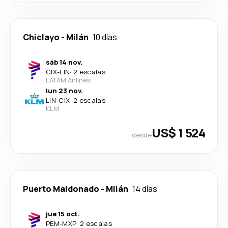
Chiclayo
-
Milán
10 días
sáb 14 nov.
CIX
-
LIN
·
2 escalas
LATAM Airlines
lun 23 nov.
LIN
-
CIX
·
2 escalas
KLM
US$ 1 524
desde
Puerto Maldonado
-
Milán
14 días
jue 15 oct.
PEM
-
MXP
·
2 escalas