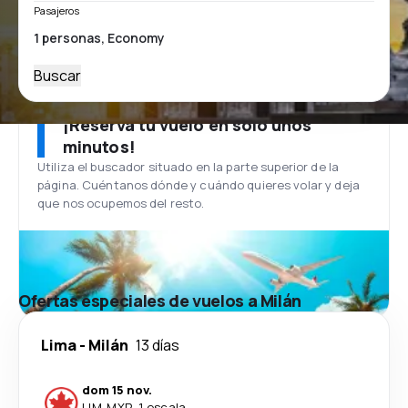
Pasajeros
Buscar
¡Reserva tu vuelo en solo unos
minutos!
Utiliza el buscador situado en la parte superior de la
página. Cuéntanos dónde y cuándo quieres volar y deja
que nos ocupemos del resto.
Ofertas especiales de vuelos a Milán
Lima
-
Milán
13 días
dom 15 nov.
LIM
-
MXP
·
1 escala