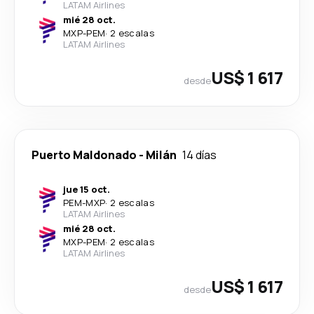
LATAM Airlines
mié 28 oct.
MXP
-
PEM
·
2 escalas
LATAM Airlines
US$ 1 617
desde
Puerto Maldonado
-
Milán
14 días
jue 15 oct.
PEM
-
MXP
·
2 escalas
LATAM Airlines
mié 28 oct.
MXP
-
PEM
·
2 escalas
LATAM Airlines
US$ 1 617
desde