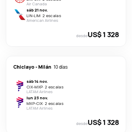
Air Canada
sáb 21 nov.
LIN
-
LIM
·
2 escalas
American Airlines
US$ 1 328
desde
Chiclayo
-
Milán
10 días
sáb 14 nov.
CIX
-
MXP
·
2 escalas
LATAM Airlines
lun 23 nov.
MXP
-
CIX
·
2 escalas
LATAM Airlines
US$ 1 328
desde