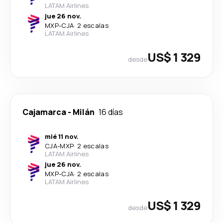
LATAM Airlines
jue 26 nov.
MXP
-
CJA
·
2 escalas
LATAM Airlines
US$ 1 329
desde
Cajamarca
-
Milán
16 días
mié 11 nov.
CJA
-
MXP
·
2 escalas
LATAM Airlines
jue 26 nov.
MXP
-
CJA
·
2 escalas
LATAM Airlines
US$ 1 329
desde