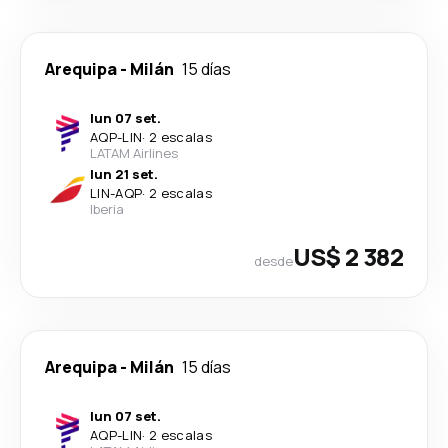
Arequipa
-
Milán
15 días
lun 07 set.
AQP
-
LIN
·
2 escalas
LATAM Airlines
lun 21 set.
LIN
-
AQP
·
2 escalas
Iberia
US$ 2 382
desde
Arequipa
-
Milán
15 días
lun 07 set.
AQP
-
LIN
·
2 escalas