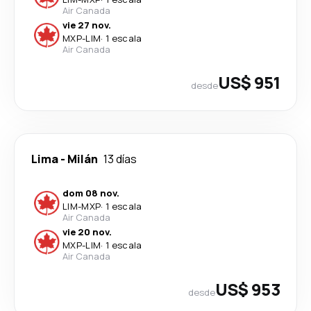
Air Canada
vie 27 nov.
MXP
-
LIM
·
1 escala
Air Canada
US$ 951
desde
Lima
-
Milán
13 días
dom 08 nov.
LIM
-
MXP
·
1 escala
Air Canada
vie 20 nov.
MXP
-
LIM
·
1 escala
Air Canada
US$ 953
desde