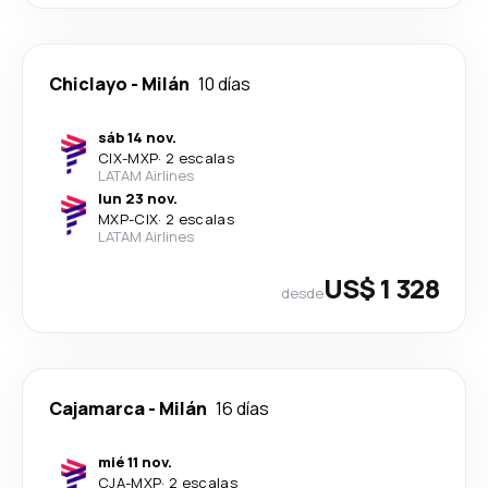
Chiclayo
-
Milán
10 días
sáb 14 nov.
CIX
-
MXP
·
2 escalas
LATAM Airlines
lun 23 nov.
MXP
-
CIX
·
2 escalas
LATAM Airlines
US$ 1 328
desde
Cajamarca
-
Milán
16 días
mié 11 nov.
CJA
-
MXP
·
2 escalas