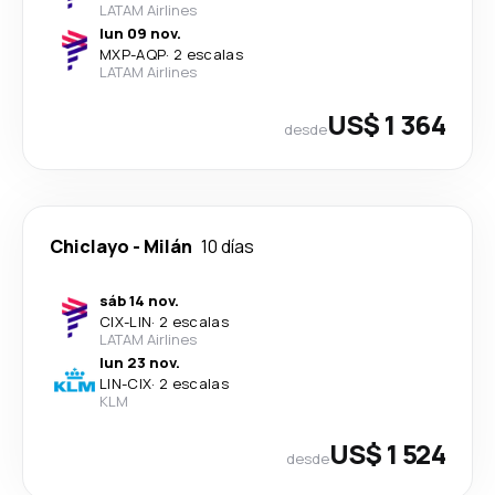
LATAM Airlines
lun 09 nov.
MXP
-
AQP
·
2 escalas
LATAM Airlines
US$ 1 364
desde
Chiclayo
-
Milán
10 días
sáb 14 nov.
CIX
-
LIN
·
2 escalas
LATAM Airlines
lun 23 nov.
LIN
-
CIX
·
2 escalas
KLM
US$ 1 524
desde