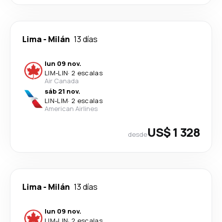
Lima
-
Milán
13 días
lun 09 nov.
LIM
-
LIN
·
2 escalas
Air Canada
sáb 21 nov.
LIN
-
LIM
·
2 escalas
American Airlines
US$ 1 328
desde
Lima
-
Milán
13 días
lun 09 nov.
LIM
-
LIN
·
2 escalas