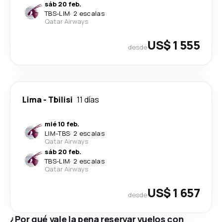
sáb 20 feb.
TBS
-
LIM
·
2 escalas
Qatar Airways
US$ 1 555
desde
Lima
-
Tbilisi
11 días
mié 10 feb.
LIM
-
TBS
·
2 escalas
Qatar Airways
sáb 20 feb.
TBS
-
LIM
·
2 escalas
Qatar Airways
US$ 1 657
desde
¿Por qué vale la pena reservar vuelos con