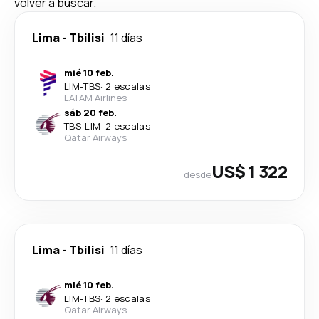
volver a buscar.
Lima
-
Tbilisi
11 días
mié 10 feb.
LIM
-
TBS
·
2 escalas
LATAM Airlines
sáb 20 feb.
TBS
-
LIM
·
2 escalas
Qatar Airways
US$ 1 322
desde
Lima
-
Tbilisi
11 días
mié 10 feb.
LIM
-
TBS
·
2 escalas
Qatar Airways