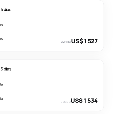
14 días
la
la
US$ 1 527
desde
15 días
la
la
US$ 1 534
desde