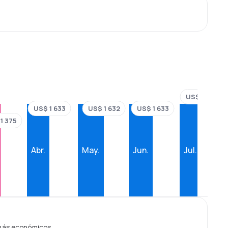
US$ 1 891
US$ 1 633
US$ 1 633
US$ 1 632
1 375
Abr.
May.
Jun.
Jul.
 más económicos.