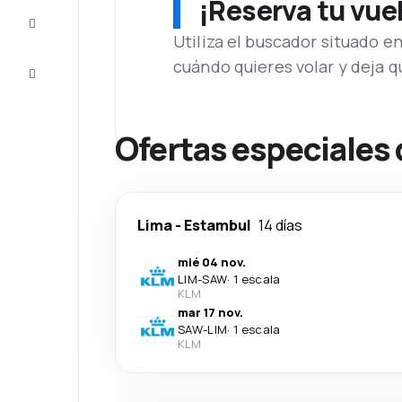
¡Reserva tu vue
Inspiración
y consejos
Utiliza el buscador situado e
cuándo quieres volar y deja 
Atención
al cliente
Ofertas especiales
Lima
-
Estambul
14 días
mié 04 nov.
LIM
-
SAW
·
1 escala
KLM
mar 17 nov.
SAW
-
LIM
·
1 escala
KLM