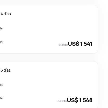
14 días
la
la
US$ 1 541
desde
15 días
la
la
US$ 1 548
desde