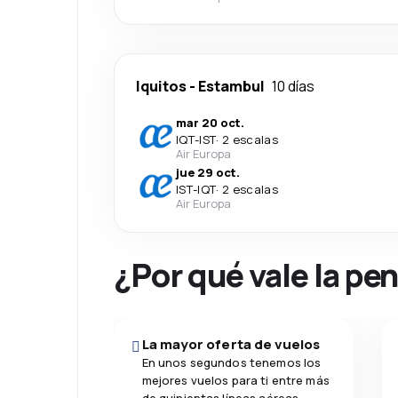
Iquitos
-
Estambul
10 días
mar 20 oct.
IQT
-
IST
·
2 escalas
Air Europa
jue 29 oct.
IST
-
IQT
·
2 escalas
Air Europa
¿Por qué vale la pe
La mayor oferta de vuelos
En unos segundos tenemos los
mejores vuelos para ti entre más