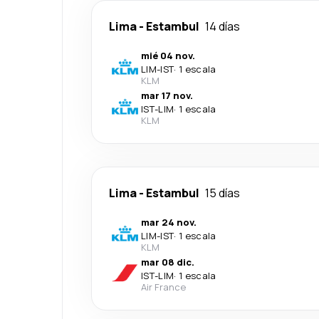
Lima
-
Estambul
14 días
mié 04 nov.
LIM
-
IST
·
1 escala
KLM
mar 17 nov.
IST
-
LIM
·
1 escala
KLM
Lima
-
Estambul
15 días
mar 24 nov.
LIM
-
IST
·
1 escala
KLM
mar 08 dic.
IST
-
LIM
·
1 escala
Air France