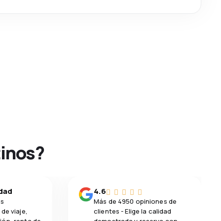
tinos?
idad
4.6
os
Más de 4950 opiniones de
de viaje,
clientes - Elige la calidad