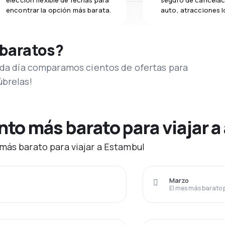
elección flexible de fechas para
seguro de cancelac
encontrar la opción más barata.
auto, atracciones l
 baratos?
Cada día comparamos cientos de ofertas para
úbrelas!
to más barato para viajar a
más barato para viajar a Estambul
Marzo
El mes más barato 