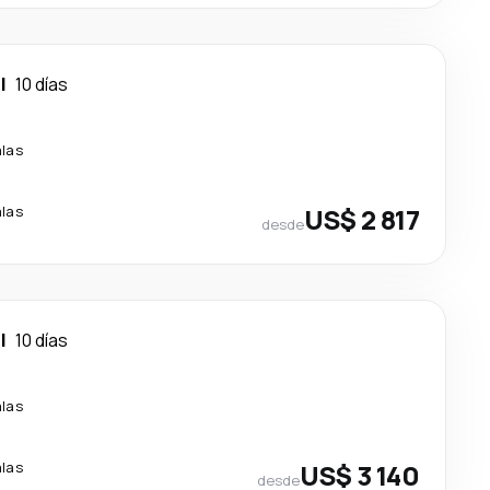
l
10 días
las
las
US$ 2 817
desde
l
10 días
las
las
US$ 3 140
desde