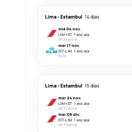
Lima
-
Estambul
14 días
mié 04 nov.
LIM
-
IST
·
1 escala
Air France
mar 17 nov.
IST
-
LIM
·
1 escala
KLM
Lima
-
Estambul
15 días
mar 24 nov.
LIM
-
IST
·
1 escala
Air France
mar 08 dic.
IST
-
LIM
·
1 escala
Air France