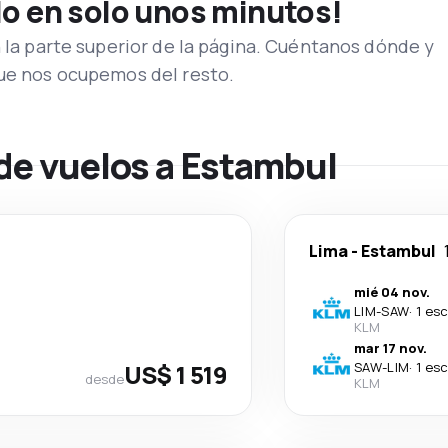
lo en solo unos minutos!
n la parte superior de la página. Cuéntanos dónde y
que nos ocupemos del resto.
 de vuelos a Estambul
Lima
-
Estambul
mié 04 nov.
LIM
-
SAW
·
1 es
KLM
mar 17 nov.
US$ 1 519
SAW
-
LIM
·
1 es
desde
KLM