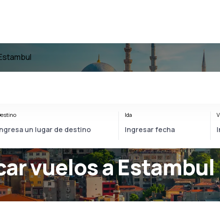
 Estambul
estino
Ida
V
car vuelos a Estambul