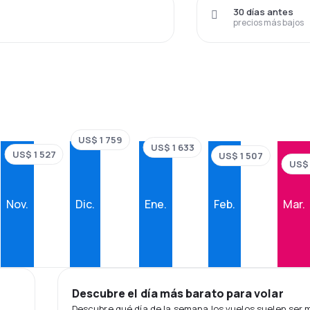
30 días antes
precios más bajos
US$ 1 759
US$ 1 633
US$ 1 527
US$ 1 507
US$ 
Nov.
Dic.
Ene.
Feb.
Mar.
Descubre el día más barato para volar
Descubre qué día de la semana los vuelos suelen ser