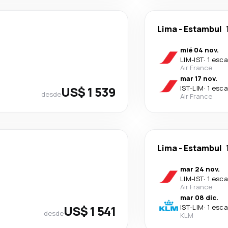
Lima
-
Estambul
mié 04 nov.
LIM
-
IST
·
1 esca
Air France
mar 17 nov.
US$ 1 539
IST
-
LIM
·
1 esca
desde
Air France
Lima
-
Estambul
mar 24 nov.
LIM
-
IST
·
1 esca
Air France
mar 08 dic.
US$ 1 541
IST
-
LIM
·
1 esca
desde
KLM