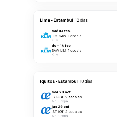
Lima
-
Estambul
12 días
mié 03 feb.
LIM
-
SAW
·
1 escala
KLM
dom 14 feb.
SAW
-
LIM
·
1 escala
KLM
Iquitos
-
Estambul
10 días
mar 20 oct.
IQT
-
IST
·
2 escalas
Air Europa
jue 29 oct.
IST
-
IQT
·
2 escalas
Air Europa