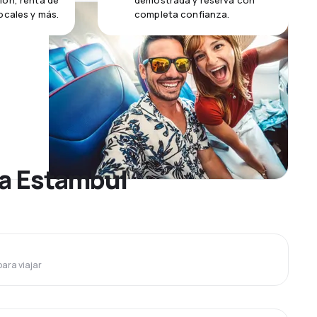
ión, renta de
demostrada y reserva con
ocales y más.
completa confianza.
 a Estambul
para viajar