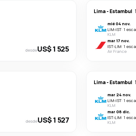
Lima
-
Estambul
mié 04 nov.
LIM
-
IST
·
1 esca
KLM
mar 17 nov.
US$ 1 525
IST
-
LIM
·
1 esca
desde
Air France
Lima
-
Estambul
mar 24 nov.
LIM
-
IST
·
1 esca
KLM
mar 08 dic.
US$ 1 527
IST
-
LIM
·
1 esca
desde
KLM