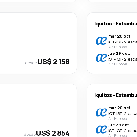
Iquitos
-
Estambu
mar 20 oct.
IQT
-
IST
·
2 esca
Air Europa
jue 29 oct.
US$ 2 158
IST
-
IQT
·
2 esca
desde
Air Europa
Iquitos
-
Estambu
mar 20 oct.
IQT
-
IST
·
2 esca
Air Europa
jue 29 oct.
US$ 2 854
IST
-
IQT
·
2 esca
desde
Air Europa