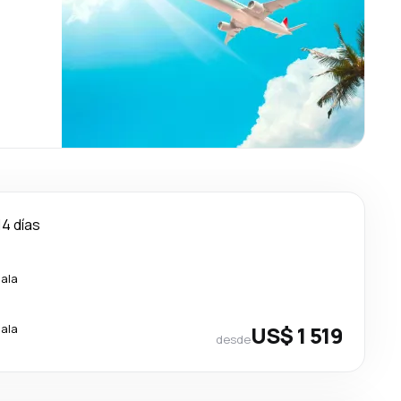
14 días
cala
cala
US$ 1 519
desde