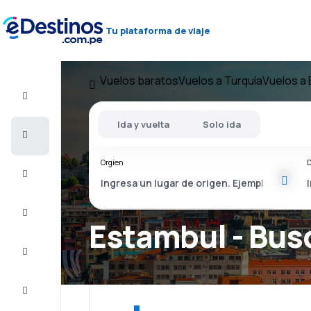
Tu plataforma de viaje
Vuelos baratos
Vuelos a Turquía
Vuelos a
Vuelo+Hotel
Ida y vuelta
Solo ida
Vuelos
baratos
Orgien
D
Viajes
Alojamientos
Estambul - Bus
Ofertas
Completa
el viaje