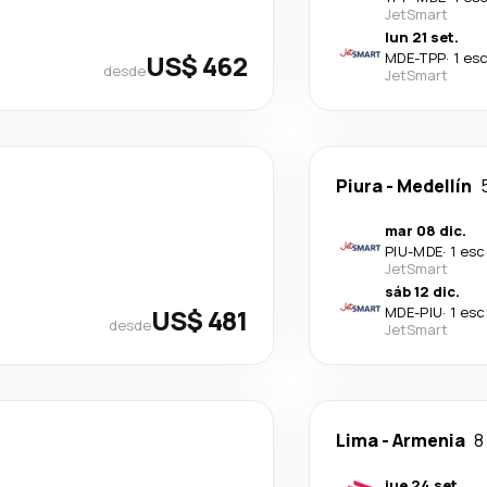
JetSmart
lun 21 set.
US$ 462
MDE
-
TPP
·
1 es
desde
JetSmart
Piura
-
Medellín
mar 08 dic.
PIU
-
MDE
·
1 esc
JetSmart
sáb 12 dic.
US$ 481
MDE
-
PIU
·
1 esc
desde
JetSmart
Lima
-
Armenia
8
jue 24 set.