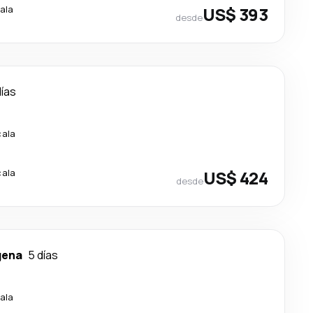
ala
US$ 393
desde
días
cala
cala
US$ 424
desde
gena
5 días
ala