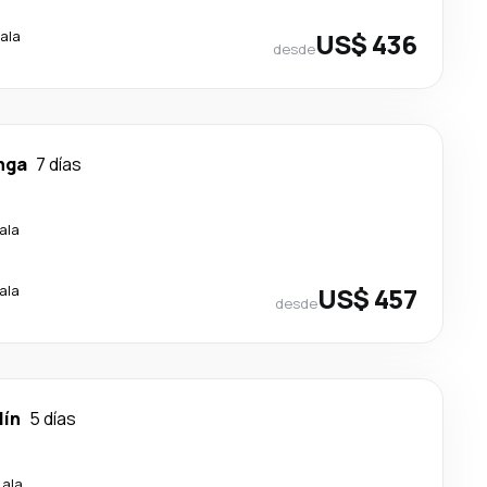
ala
US$ 436
desde
nga
7 días
ala
ala
US$ 457
desde
lín
5 días
cala