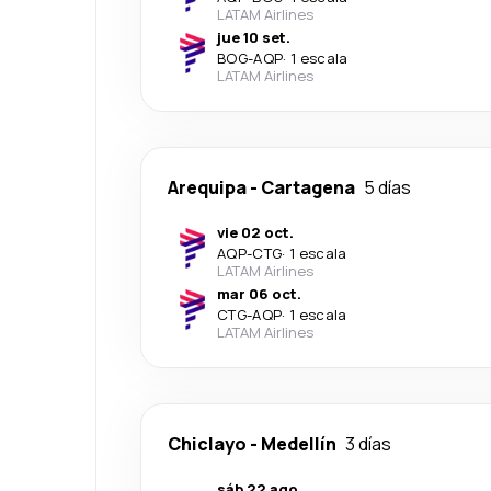
LATAM Airlines
jue 10 set.
BOG
-
AQP
·
1 escala
LATAM Airlines
Arequipa
-
Cartagena
5 días
vie 02 oct.
AQP
-
CTG
·
1 escala
LATAM Airlines
mar 06 oct.
CTG
-
AQP
·
1 escala
LATAM Airlines
Chiclayo
-
Medellín
3 días
sáb 22 ago.