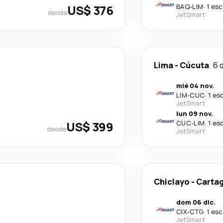
US$ 376
BAQ
-
LIM
·
1 esc
desde
JetSmart
Lima
-
Cúcuta
6 
mié 04 nov.
LIM
-
CUC
·
1 es
JetSmart
lun 09 nov.
US$ 399
CUC
-
LIM
·
1 es
desde
JetSmart
Chiclayo
-
Carta
dom 06 dic.
CIX
-
CTG
·
1 esc
JetSmart