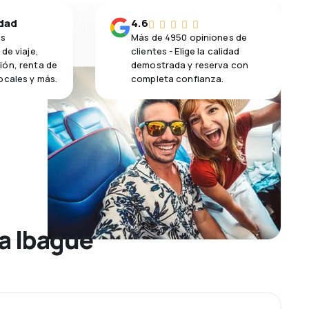
idad
4.6
os
Más de 4950 opiniones de
de viaje,
clientes - Elige la calidad
ión, renta de
demostrada y reserva con
ocales y más.
completa confianza.
 a Ibague