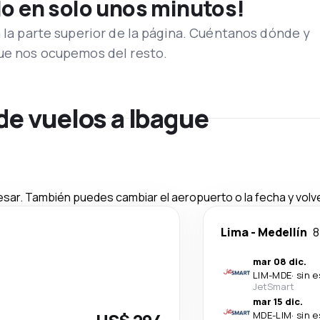
lo en solo unos minutos!
n la parte superior de la página. Cuéntanos dónde y
que nos ocupemos del resto.
de vuelos a Ibague
esar. También puedes cambiar el aeropuerto o la fecha y volve
Lima
-
Medellín
8
mar 08 dic.
LIM
-
MDE
·
sin 
JetSmart
mar 15 dic.
MDE
-
LIM
·
sin 