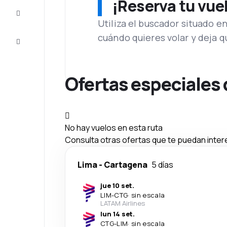
¡Reserva tu vue
Inspiración
y consejos
Utiliza el buscador situado e
cuándo quieres volar y deja 
Atención
al cliente
Ofertas especiales 
No hay vuelos en esta ruta
Consulta otras ofertas que te puedan inter
Lima
-
Cartagena
5 días
jue 10 set.
LIM
-
CTG
·
sin escala
LATAM Airlines
lun 14 set.
CTG
-
LIM
·
sin escala