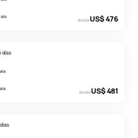
cala
US$ 476
desde
5 días
ala
ala
US$ 481
desde
 días