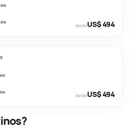
cala
cala
US$ 494
desde
as
ala
ala
US$ 494
desde
tinos?