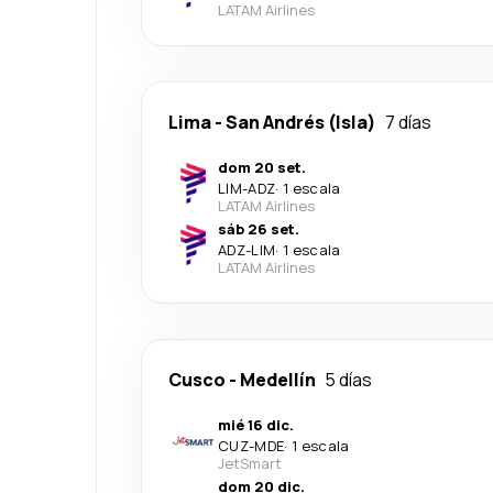
LATAM Airlines
Lima
-
San Andrés (Isla)
7 días
dom 20 set.
LIM
-
ADZ
·
1 escala
LATAM Airlines
sáb 26 set.
ADZ
-
LIM
·
1 escala
LATAM Airlines
Cusco
-
Medellín
5 días
mié 16 dic.
CUZ
-
MDE
·
1 escala
JetSmart
dom 20 dic.