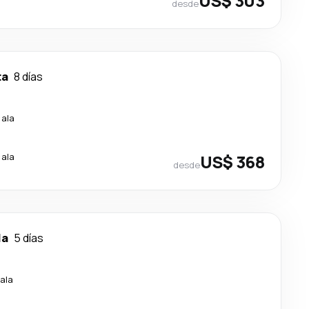
US$ 303
desde
ta
8 días
cala
cala
US$ 368
desde
la
5 días
ala