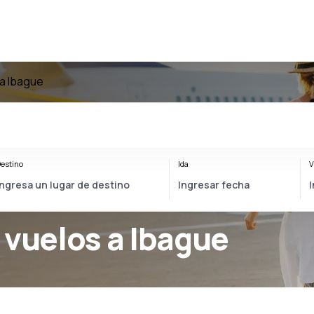
a Ibague
estino
Ida
V
 vuelos a Ibague