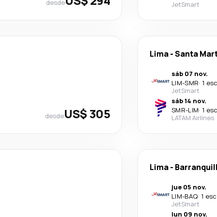
US$ 294
desde
JetSmart
Lima
-
Santa Mar
sáb 07 nov.
LIM
-
SMR
·
1 es
JetSmart
sáb 14 nov.
US$ 305
SMR
-
LIM
·
1 es
desde
LATAM Airlines
Lima
-
Barranquil
jue 05 nov.
LIM
-
BAQ
·
1 esc
JetSmart
lun 09 nov.