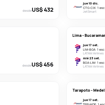
jue 10 dic.
US$ 432
CTG
-
CIX
·
1 esc
desde
JetSmart
Lima
-
Bucarama
jue 17 set.
LIM
-
BGA
·
1 esc
LATAM Airlines
mié 23 set.
US$ 456
BGA
-
LIM
·
1 esc
desde
LATAM Airlines
Tarapoto
-
Medel
jue 17 set.
TPP
-
MDE
·
1 es