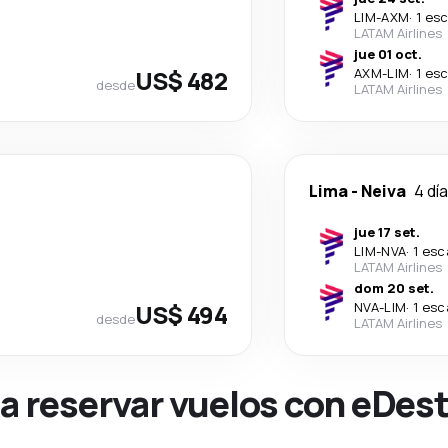
LIM
-
AXM
·
1 es
LATAM Airlines
jue 01 oct.
US$ 482
AXM
-
LIM
·
1 es
desde
LATAM Airlines
Lima
-
Neiva
4 dí
jue 17 set.
LIM
-
NVA
·
1 esc
LATAM Airlines
dom 20 set.
US$ 494
NVA
-
LIM
·
1 esc
desde
LATAM Airlines
na reservar vuelos con eDes