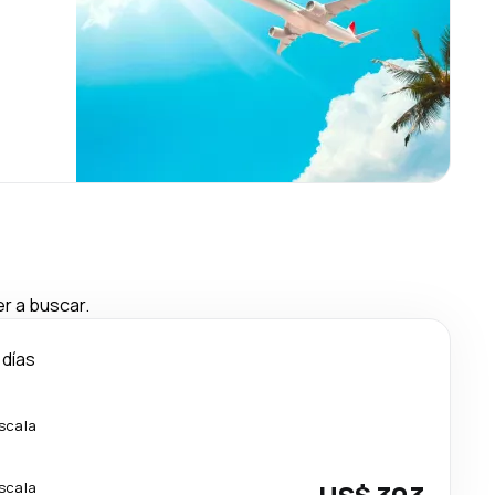
r a buscar.
 días
escala
escala