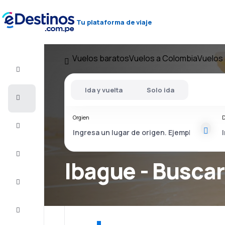
Tu plataforma de viaje
Vuelos baratos
Vuelos a Colombia
Vuelos 
Vuelo+Hotel
Ida y vuelta
Solo ida
Vuelos
baratos
Orgien
D
Viajes
Alojamientos
Ibague - Buscar
Ofertas
Completa
el viaje