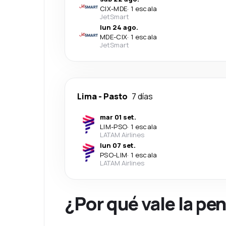
CIX
-
MDE
·
1 escala
JetSmart
lun 24 ago.
MDE
-
CIX
·
1 escala
JetSmart
Lima
-
Pasto
7 días
mar 01 set.
LIM
-
PSO
·
1 escala
LATAM Airlines
lun 07 set.
PSO
-
LIM
·
1 escala
LATAM Airlines
¿Por qué vale la pe