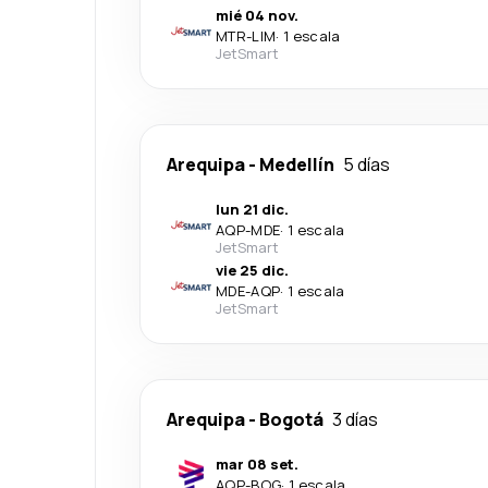
mié 04 nov.
MTR
-
LIM
·
1 escala
JetSmart
Arequipa
-
Medellín
5 días
lun 21 dic.
AQP
-
MDE
·
1 escala
JetSmart
vie 25 dic.
MDE
-
AQP
·
1 escala
JetSmart
Arequipa
-
Bogotá
3 días
mar 08 set.
AQP
-
BOG
·
1 escala