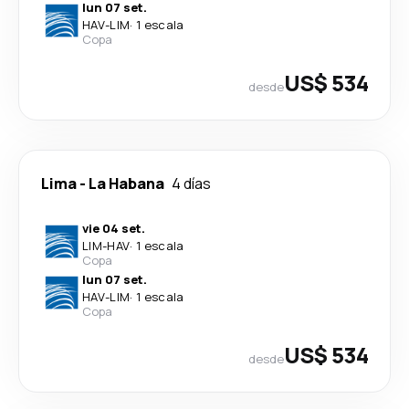
lun 07 set.
HAV
-
LIM
·
1 escala
Copa
US$ 534
desde
Lima
-
La Habana
4 días
vie 04 set.
LIM
-
HAV
·
1 escala
Copa
lun 07 set.
HAV
-
LIM
·
1 escala
Copa
US$ 534
desde