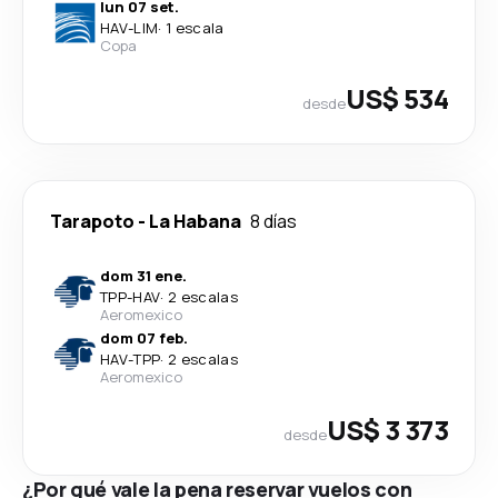
lun 07 set.
HAV
-
LIM
·
1 escala
Copa
US$ 534
desde
Tarapoto
-
La Habana
8 días
dom 31 ene.
TPP
-
HAV
·
2 escalas
Aeromexico
dom 07 feb.
HAV
-
TPP
·
2 escalas
Aeromexico
US$ 3 373
desde
¿Por qué vale la pena reservar vuelos con