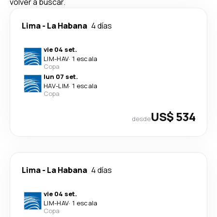
volver a buscar.
Lima
-
La Habana
4 días
vie 04 set.
LIM
-
HAV
·
1 escala
Copa
lun 07 set.
HAV
-
LIM
·
1 escala
Copa
US$ 534
desde
Lima
-
La Habana
4 días
vie 04 set.
LIM
-
HAV
·
1 escala
Copa