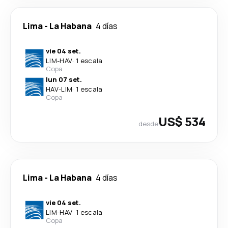
Lima
-
La Habana
4 días
vie 04 set.
LIM
-
HAV
·
1 escala
Copa
lun 07 set.
HAV
-
LIM
·
1 escala
Copa
US$ 534
desde
Lima
-
La Habana
4 días
vie 04 set.
LIM
-
HAV
·
1 escala
Copa