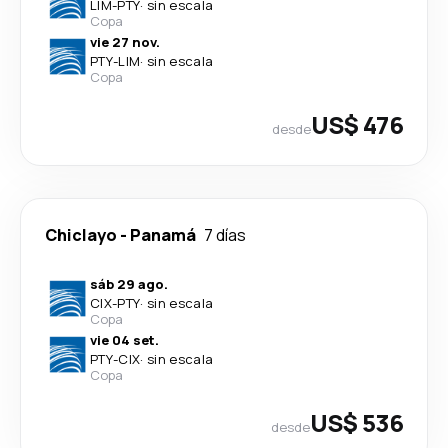
LIM
-
PTY
·
sin escala
Copa
vie 27 nov.
PTY
-
LIM
·
sin escala
Copa
US$ 476
desde
Chiclayo
-
Panamá
7 días
sáb 29 ago.
CIX
-
PTY
·
sin escala
Copa
vie 04 set.
PTY
-
CIX
·
sin escala
Copa
US$ 536
desde