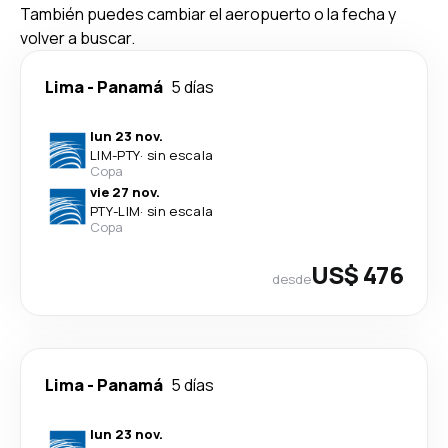
También puedes cambiar el aeropuerto o la fecha y
volver a buscar.
Lima
-
Panamá
5 días
lun 23 nov.
LIM
-
PTY
·
sin escala
Copa
vie 27 nov.
PTY
-
LIM
·
sin escala
Copa
US$ 476
desde
Lima
-
Panamá
5 días
lun 23 nov.