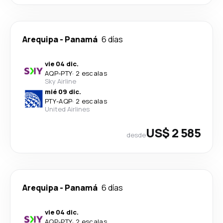
Arequipa
-
Panamá
6 días
vie 04 dic.
AQP
-
PTY
·
2 escalas
Sky Airline
mié 09 dic.
PTY
-
AQP
·
2 escalas
United Airlines
US$ 2 585
desde
Arequipa
-
Panamá
6 días
vie 04 dic.
AQP
-
PTY
·
2 escalas