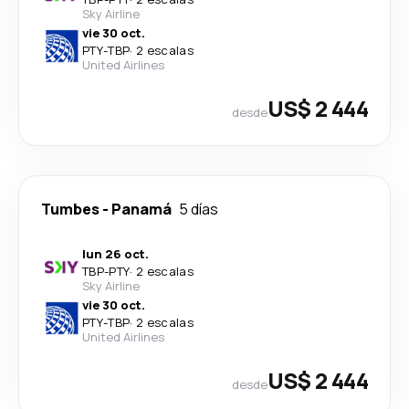
Sky Airline
vie 30 oct.
PTY
-
TBP
·
2 escalas
United Airlines
US$ 2 444
desde
Tumbes
-
Panamá
5 días
lun 26 oct.
TBP
-
PTY
·
2 escalas
Sky Airline
vie 30 oct.
PTY
-
TBP
·
2 escalas
United Airlines
US$ 2 444
desde