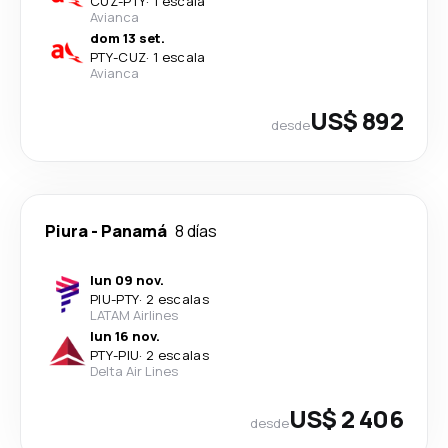
CUZ
-
PTY
·
1 escala
Avianca
dom 13 set.
PTY
-
CUZ
·
1 escala
Avianca
US$ 892
desde
Piura
-
Panamá
8 días
lun 09 nov.
PIU
-
PTY
·
2 escalas
LATAM Airlines
lun 16 nov.
PTY
-
PIU
·
2 escalas
Delta Air Lines
US$ 2 406
desde