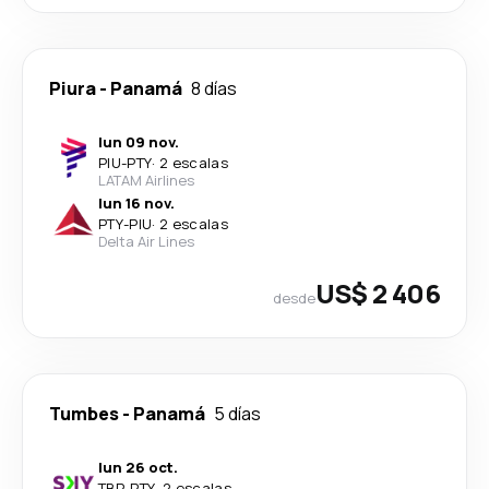
Piura
-
Panamá
8 días
lun 09 nov.
PIU
-
PTY
·
2 escalas
LATAM Airlines
lun 16 nov.
PTY
-
PIU
·
2 escalas
Delta Air Lines
US$ 2 406
desde
Tumbes
-
Panamá
5 días
lun 26 oct.
TBP
-
PTY
·
2 escalas