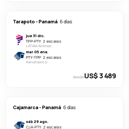
Tarapoto
-
Panamá
6 días
jue 31 dic.
TPP
-
PTY
·
2 escalas
LATAM Airlines
mar 05 ene.
PTY
-
TPP
·
2 escalas
Aeromexico
US$ 3 489
desde
Cajamarca
-
Panamá
6 días
sáb 29 ago.
CJA
-
PTY
·
2 escalas