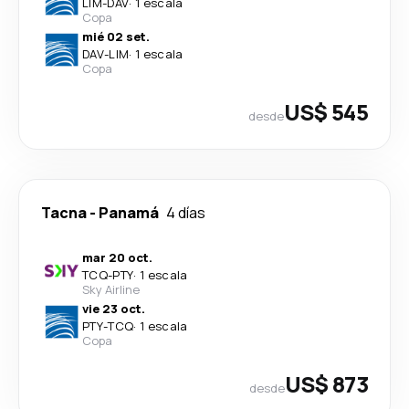
LIM
-
DAV
·
1 escala
Copa
mié 02 set.
DAV
-
LIM
·
1 escala
Copa
US$ 545
desde
Tacna
-
Panamá
4 días
mar 20 oct.
TCQ
-
PTY
·
1 escala
Sky Airline
vie 23 oct.
PTY
-
TCQ
·
1 escala
Copa
US$ 873
desde