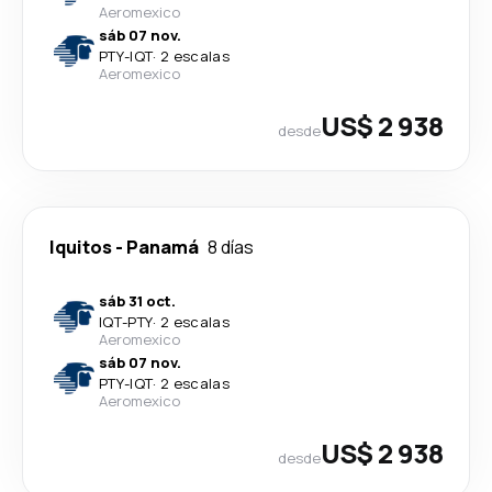
Aeromexico
sáb 07 nov.
PTY
-
IQT
·
2 escalas
Aeromexico
US$ 2 938
desde
Iquitos
-
Panamá
8 días
sáb 31 oct.
IQT
-
PTY
·
2 escalas
Aeromexico
sáb 07 nov.
PTY
-
IQT
·
2 escalas
Aeromexico
US$ 2 938
desde