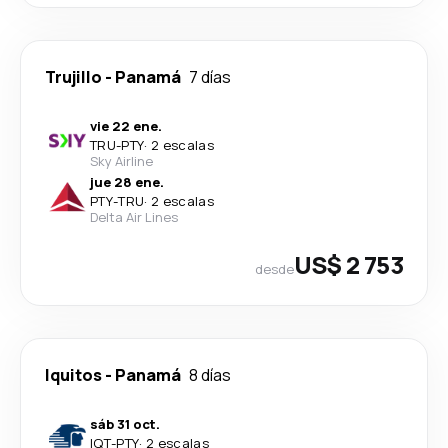
Trujillo
-
Panamá
7 días
vie 22 ene.
TRU
-
PTY
·
2 escalas
Sky Airline
jue 28 ene.
PTY
-
TRU
·
2 escalas
Delta Air Lines
US$ 2 753
desde
Iquitos
-
Panamá
8 días
sáb 31 oct.
IQT
-
PTY
·
2 escalas