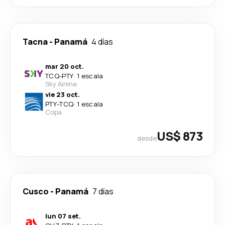
Tacna
-
Panamá
4 días
mar 20 oct.
TCQ
-
PTY
·
1 escala
Sky Airline
vie 23 oct.
PTY
-
TCQ
·
1 escala
Copa
US$ 873
desde
Cusco
-
Panamá
7 días
lun 07 set.