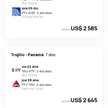
Sky Airline
mié 09 dic.
PTY
-
AQP
·
2 escalas
United Airlines
US$ 2 585
desde
Trujillo
-
Panamá
7 días
vie 22 ene.
TRU
-
PTY
·
2 escalas
Sky Airline
jue 28 ene.
PTY
-
TRU
·
2 escalas
Delta Air Lines
US$ 2 645
desde