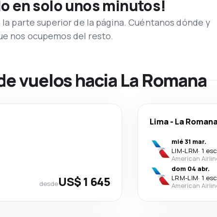
lo en solo unos minutos!
n la parte superior de la página. Cuéntanos dónde y
que nos ocupemos del resto.
 de vuelos hacia La Romana
Lima
-
La Roman
mié 31 mar.
LIM
-
LRM
·
1 es
American Airli
dom 04 abr.
US$ 1 645
LRM
-
LIM
·
1 es
desde
American Airli