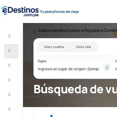
Tu plataforma de viaje
Vuelos baratos
Vuelos a República Domin
Vuelo+Hotel
Ida y vuelta
Solo ida
Vuelos
baratos
Orgien
D
Viajes
Alojamientos
Búsqueda de v
Ofertas
Completa
el viaje