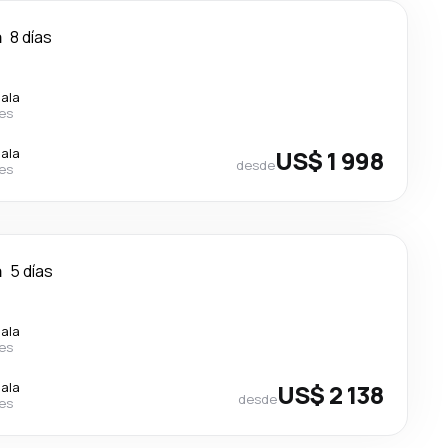
a
8 días
cala
nes
cala
US$ 1 998
desde
nes
a
5 días
cala
nes
cala
US$ 2 138
desde
nes