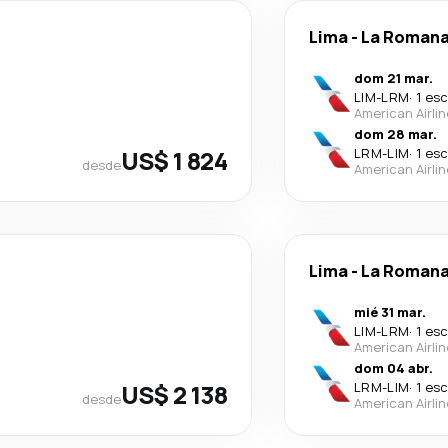
Lima
-
La Roman
dom 21 mar.
LIM
-
LRM
·
1 es
American Airli
dom 28 mar.
US$ 1 824
LRM
-
LIM
·
1 es
desde
American Airli
Lima
-
La Roman
mié 31 mar.
LIM
-
LRM
·
1 es
American Airli
dom 04 abr.
US$ 2 138
LRM
-
LIM
·
1 es
desde
American Airli