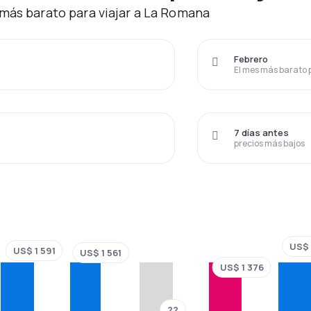
más barato para viajar a La Romana
Febrero
El mes más barato 
7 días antes
precios más bajos
US$ 
US$ 1 591
US$ 1 561
US$ 1 376
??