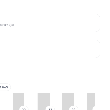
para viajar
1 645
??
??
??
??