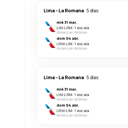
Lima
-
La Romana
5 días
mié 31 mar.
LIM
-
LRM
·
1 escala
American Airlines
dom 04 abr.
LRM
-
LIM
·
1 escala
American Airlines
Lima
-
La Romana
5 días
mié 31 mar.
LIM
-
LRM
·
1 escala
American Airlines
dom 04 abr.
LRM
-
LIM
·
1 escala
American Airlines