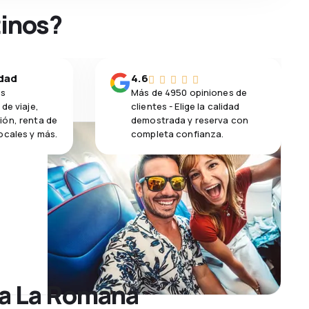
tinos?
idad
4.6
os
Más de 4950 opiniones de
de viaje,
clientes - Elige la calidad
ión, renta de
demostrada y reserva con
ocales y más.
completa confianza.
 a La Romana