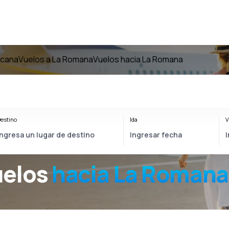
icana
Vuelos a La Romana
Vuelos hacia La Romana
estino
Ida
V
uelos
hacia
La Romana