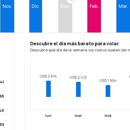
Nov.
Dic.
Ene.
Feb.
Mar.
Descubre el día más barato para volar
Descubre qué día de la semana los vuelos suelen ser
US$ 2 614
US$ 2 412
US$ 1 904
41
65
40
lun
mar
mié
33