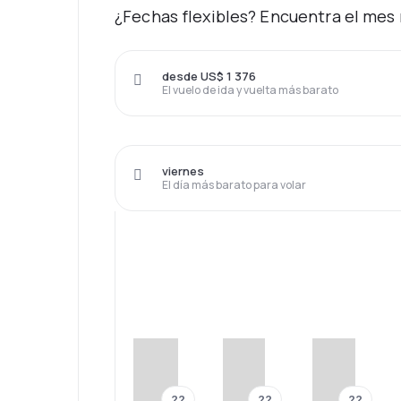
¿Fechas flexibles? Encuentra el mes 
desde US$ 1 376
El vuelo de ida y vuelta más barato
viernes
El día más barato para volar
??
??
??