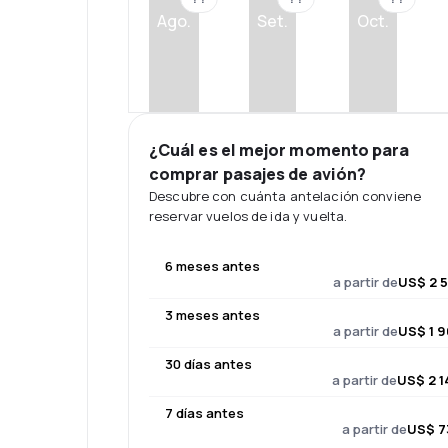
Ago.
Set.
Oct.
¿Cuál es el mejor momento para
comprar pasajes de avión?
Descubre con cuánta antelación conviene
reservar vuelos de ida y vuelta.
6 meses antes
a partir de
US$ 2 5
3 meses antes
a partir de
US$ 1 9
30 días antes
a partir de
US$ 2 1
7 días antes
a partir de
US$ 7