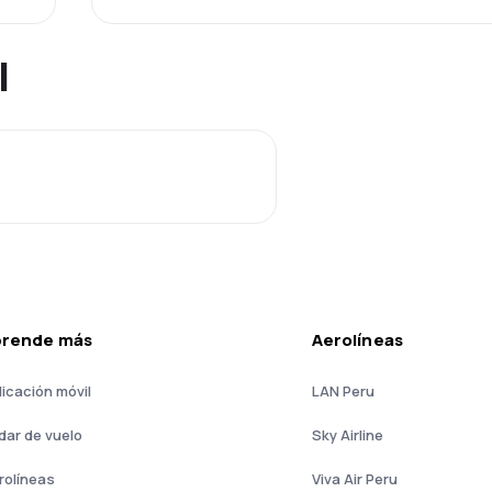
l
prende más
Aerolíneas
licación móvil
LAN Peru
dar de vuelo
Sky Airline
rolíneas
Viva Air Peru