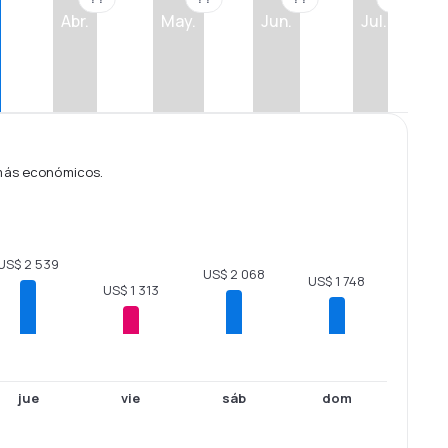
Abr.
May.
Jun.
Jul.
 más económicos.
US$ 2 539
US$ 2 068
US$ 1 748
US$ 1 313
jue
vie
sáb
dom