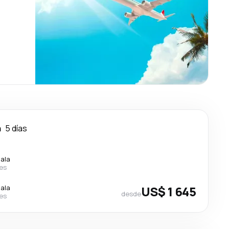
a
5 días
cala
nes
cala
US$ 1 645
desde
nes