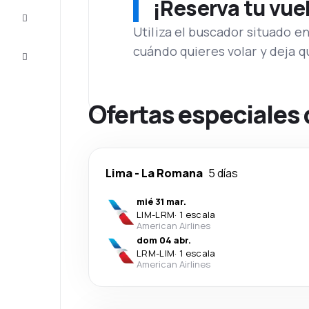
¡Reserva tu vue
Inspiración
y consejos
Utiliza el buscador situado e
cuándo quieres volar y deja 
Atención
al cliente
Ofertas especiales
Lima
-
La Romana
5 días
mié 31 mar.
LIM
-
LRM
·
1 escala
American Airlines
dom 04 abr.
LRM
-
LIM
·
1 escala
American Airlines