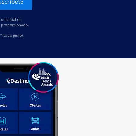
uscríbete
comercial de
he proporcionado.
” (todo junto),