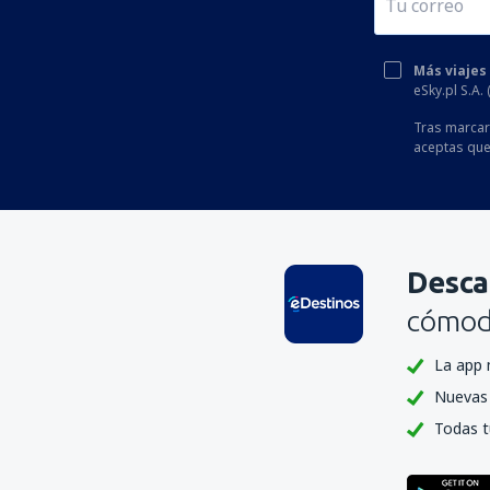
Más viajes
eSky.pl S.A.
Tras marcar 
aceptas que
Desca
cómoda
La app 
Nuevas 
Todas t