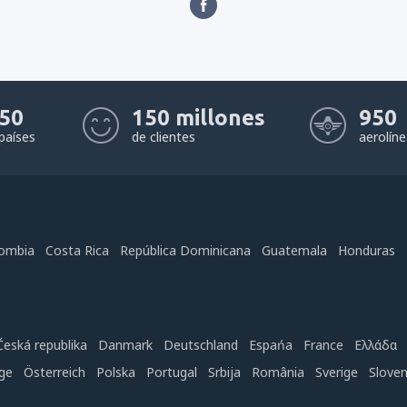
50
150 millones
950
países
de clientes
aerolín
ombia
Costa Rica
República Dominicana
Guatemala
Honduras
Česká republika
Danmark
Deutschland
Espańa
France
Ελλάδα
ge
Österreich
Polska
Portugal
Srbija
România
Sverige
Slove