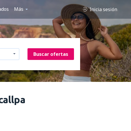
ados
Más
Inicia sesión
Buscar ofertas
callpa