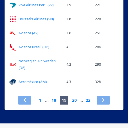
Viva Airlines Peru (VV)
3.5
221
Brussels Airlines (SN)
3.8
228
Avianca (AV)
3.6
251
Avianca Brasil (O6)
4
286
Norwegian Air Sweden
4.2
290
(D8)
Aeroméxico (AM)
4.3
328
1
...
18
19
20
...
22