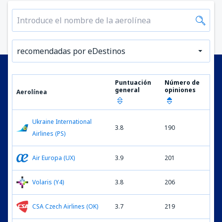
recomendadas por eDestinos
Puntuación
Número de
general
opiniones
Aerolínea
Ukraine International
3.8
190
Airlines (PS)
Air Europa (UX)
3.9
201
Volaris (Y4)
3.8
206
CSA Czech Airlines (OK)
3.7
219